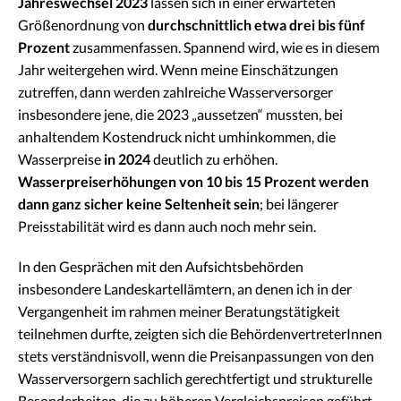
Jahreswechsel 2023
lassen sich in einer erwarteten
Größenordnung von
durchschnittlich etwa drei bis fünf
Prozent
zusammenfassen. Spannend wird, wie es in diesem
Jahr weitergehen wird. Wenn meine Einschätzungen
zutreffen, dann werden zahlreiche Wasserversorger
insbesondere jene, die 2023 „aussetzen“ mussten, bei
anhaltendem Kostendruck nicht umhinkommen, die
Wasserpreise
in 2024
deutlich zu erhöhen.
Wasserpreiserhöhungen von 10 bis 15 Prozent werden
dann ganz sicher keine Seltenheit sein
; bei längerer
Preisstabilität wird es dann auch noch mehr sein.
In den Gesprächen mit den Aufsichtsbehörden
insbesondere Landeskartellämtern, an denen ich in der
Vergangenheit im rahmen meiner Beratungstätigkeit
teilnehmen durfte, zeigten sich die BehördenvertreterInnen
stets verständnisvoll, wenn die Preisanpassungen von den
Wasserversorgern sachlich gerechtfertigt und strukturelle
Besonderheiten, die zu höheren Vergleichspreisen geführt