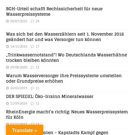
BGH-Urteil schafft Rechtssicherheit für neue
Wasserpreissysteme
05/07/2015
24
Was sich bei den Wasserzählern seit 1. November 2016
geändert hat und was Versorger tun können
14/11/2016
17
„Trinkwassernotstand“! Wo Deutschlands Wasserhähne
trocken bleiben könnten
09/08/2020
12
Warum Wasserversorger ihre Preissysteme umstellen
oder Grundpreise erhöhen
26/03/2019
11
DER SPIEGEL: Öko-Irrsinn Mineralwasser
21/09/2014
11
RheinEnergie macht’s richtig: Neues Wasserpreissystem
für Köln
01/12/2017
11
Translate »
Wasser in Metropolen – Kapstadts Kampf gegen