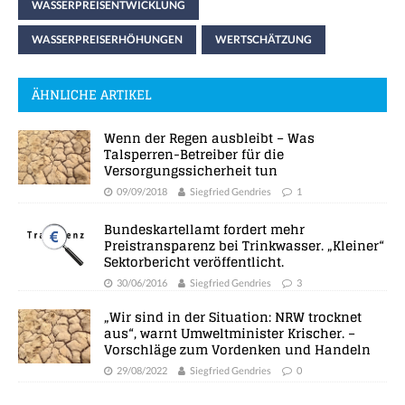
WASSERPREISENTWICKLUNG
WASSERPREISERHÖHUNGEN
WERTSCHÄTZUNG
ÄHNLICHE ARTIKEL
Wenn der Regen ausbleibt – Was
Talsperren-Betreiber für die
Versorgungssicherheit tun
09/09/2018
Siegfried Gendries
1
Bundeskartellamt fordert mehr
Preistransparenz bei Trinkwasser. „Kleiner“
Sektorbericht veröffentlicht.
30/06/2016
Siegfried Gendries
3
„Wir sind in der Situation: NRW trocknet
aus“, warnt Umweltminister Krischer. –
Vorschläge zum Vordenken und Handeln
29/08/2022
Siegfried Gendries
0