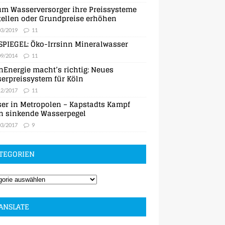
m Wasserversorger ihre Preissysteme
ellen oder Grundpreise erhöhen
03/2019
11
SPIEGEL: Öko-Irrsinn Mineralwasser
09/2014
11
nEnergie macht’s richtig: Neues
erpreissystem für Köln
12/2017
11
er in Metropolen – Kapstadts Kampf
n sinkende Wasserpegel
03/2017
9
TEGORIEN
ANSLATE