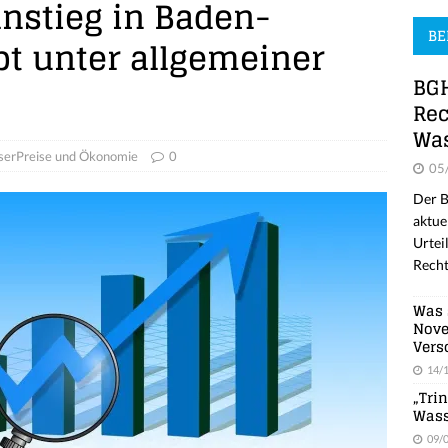
stieg in Baden-
BE
t unter allgemeiner
BGH
Rec
Was
erPreise und Ökonomie
0
05
Der B
aktue
Urtei
Recht
Was 
Nove
Vers
14/
„Tri
Wass
09/