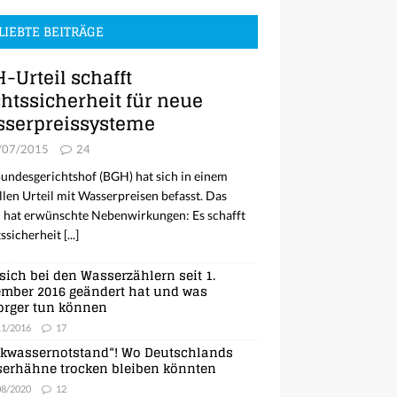
LIEBTE BEITRÄGE
-Urteil schafft
htssicherheit für neue
serpreissysteme
/07/2015
24
undesgerichtshof (BGH) hat sich in einem
llen Urteil mit Wasserpreisen befasst. Das
l hat erwünschte Nebenwirkungen: Es schafft
ssicherheit
[...]
sich bei den Wasserzählern seit 1.
mber 2016 geändert hat und was
orger tun können
11/2016
17
nkwassernotstand“! Wo Deutschlands
erhähne trocken bleiben könnten
08/2020
12