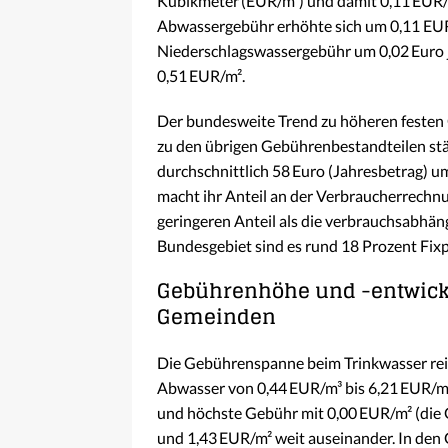
Kubikmeter (EUR/m³) und damit 0,11 EUR/m
Abwassergebühr erhöhte sich um 0,11 EUR
Niederschlagswassergebühr um 0,02 Euro 
0,51 EUR/m².
Der bundesweite Trend zu höheren festen 
zu den übrigen Gebührenbestandteilen stä
durchschnittlich 58 Euro (Jahresbetrag) u
macht ihr Anteil an der Verbraucherrechnu
geringeren Anteil als die verbrauchsabhä
Bundesgebiet sind es rund 18 Prozent Fixpr
Gebührenhöhe und -entwickl
Gemeinden
Die Gebührenspanne beim Trinkwasser rei
Abwasser von 0,44 EUR/m³ bis 6,21 EUR/m³
und höchste Gebühr mit 0,00 EUR/m² (die 
und 1,43 EUR/m² weit auseinander. In den 