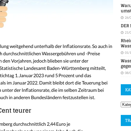
Waru
umst
26/
DER 
21/
Rhei
Wass
ung weitgehend unterhalb der Inflationsrate. So auch in
01/
h durchschnittlichen Wassergebühren und -Preise
Wass
 den Vorjahren, jedoch blieben sie unter der
gege
 Statistische Landesamt Baden-Württemberg mitteilt,
08/
ichtag 1. Januar 2023 rund 5 Prozent und das
ls im Januar 2022. Damit bleibt dort die Teuerung bei
KA
unter der Inflationsrate, die im selben Zeitraum bei
 auch in anderen Bundesländern festzustellen ist.
ent teurer
TR
berg durchschnittlich 2,44 Euro je