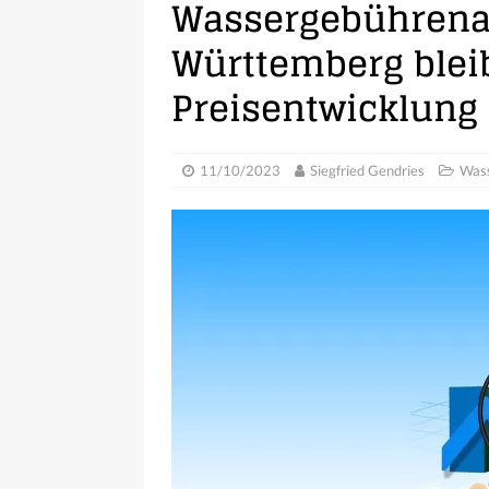
Wassergebührenan
Württemberg bleib
Preisentwicklung
11/10/2023
Siegfried Gendries
Wass