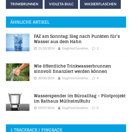
TRINKBRUNNEN
VIOLETA BULC
WASSERFLASCHEN
ÄHNLICHE ARTIKEL
FAZ am Sonntag: Sieg nach Punkten für’s
Wasser aus dem Hahn
21/10/2014
Siegfried Gendries
2
Wie öffentliche Trinkwasserbrunnen
sinnvoll finanziert werden können
20/06/2019
Siegfried Gendries
4
Wasserspender im Büroalltag – Pilotprojekt
im Rathaus Mülheim/Ruhr
09/07/2014
Siegfried Gendries
0
1 TRACKBACK / PINGBACK