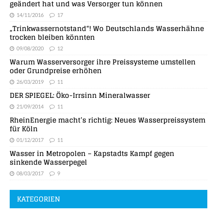
geändert hat und was Versorger tun können
14/11/2016
17
„Trinkwassernotstand“! Wo Deutschlands Wasserhähne
trocken bleiben könnten
09/08/2020
12
Warum Wasserversorger ihre Preissysteme umstellen
oder Grundpreise erhöhen
26/03/2019
11
DER SPIEGEL: Öko-Irrsinn Mineralwasser
21/09/2014
11
RheinEnergie macht’s richtig: Neues Wasserpreissystem
für Köln
01/12/2017
11
Wasser in Metropolen – Kapstadts Kampf gegen
sinkende Wasserpegel
08/03/2017
9
KATEGORIEN