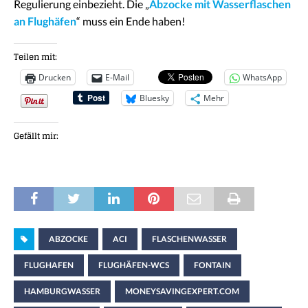
Regulierung einbezieht. Die „
Abzocke mit Wasserflaschen
an Flughäfen
“ muss ein Ende haben!
Teilen mit:
Drucken
E-Mail
WhatsApp
Bluesky
Mehr
Gefällt mir:
ABZOCKE
ACI
FLASCHENWASSER
FLUGHAFEN
FLUGHÄFEN-WCS
FONTAIN
HAMBURGWASSER
MONEYSAVINGEXPERT.COM