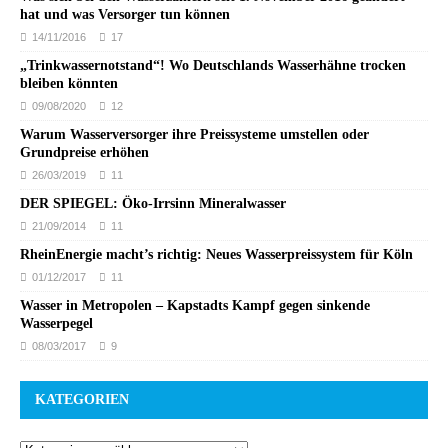
hat und was Versorger tun können
14/11/2016
17
„Trinkwassernotstand“! Wo Deutschlands Wasserhähne trocken
bleiben könnten
09/08/2020
12
Warum Wasserversorger ihre Preissysteme umstellen oder
Grundpreise erhöhen
26/03/2019
11
DER SPIEGEL: Öko-Irrsinn Mineralwasser
21/09/2014
11
RheinEnergie macht’s richtig: Neues Wasserpreissystem für Köln
01/12/2017
11
Wasser in Metropolen – Kapstadts Kampf gegen sinkende
Wasserpegel
08/03/2017
9
KATEGORIEN