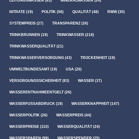
LEITUNGSWASSER
(83)
MINERALWASSER
(24)
NITRATE
(19)
POLITIK
(56)
QUALITÄT
(48)
RWW
(30)
SYSTEMPREIS
(27)
TRANSPARENZ
(26)
TRINKBRUNNEN
(19)
TRINKWASSER
(218)
TRINKWASSERQUALITÄT
(21)
TRINKWASSERVERSORGUNG
(43)
TROCKENHEIT
(19)
UMWELTBUNDESAMT
(19)
USA
(20)
VERSORGUNGSSICHERHEIT
(83)
WASSER
(37)
WASSERENTNAHMEENTGELT
(26)
WASSERFUSSABDRUCK
(19)
WASSERKNAPPHEIT
(147)
WASSERPOLITIK
(26)
WASSERPREIS
(44)
WASSERPREISE
(110)
WASSERQUALITÄT
(24)
WASSERSPAREN
(99)
WASSERSPENDER
(25)