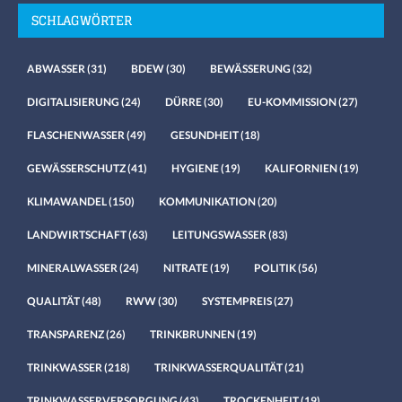
SCHLAGWÖRTER
ABWASSER
(31)
BDEW
(30)
BEWÄSSERUNG
(32)
DIGITALISIERUNG
(24)
DÜRRE
(30)
EU-KOMMISSION
(27)
FLASCHENWASSER
(49)
GESUNDHEIT
(18)
GEWÄSSERSCHUTZ
(41)
HYGIENE
(19)
KALIFORNIEN
(19)
KLIMAWANDEL
(150)
KOMMUNIKATION
(20)
LANDWIRTSCHAFT
(63)
LEITUNGSWASSER
(83)
MINERALWASSER
(24)
NITRATE
(19)
POLITIK
(56)
QUALITÄT
(48)
RWW
(30)
SYSTEMPREIS
(27)
TRANSPARENZ
(26)
TRINKBRUNNEN
(19)
TRINKWASSER
(218)
TRINKWASSERQUALITÄT
(21)
TRINKWASSERVERSORGUNG
(43)
TROCKENHEIT
(19)