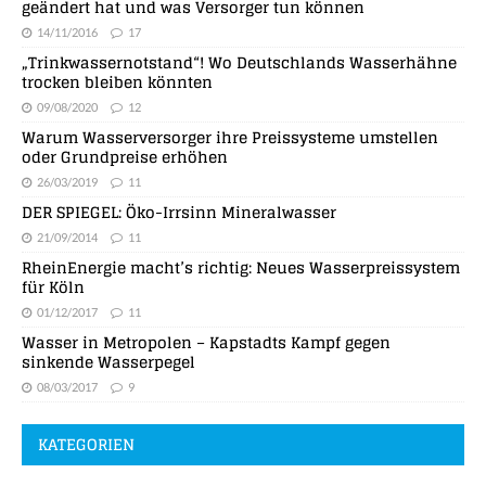
geändert hat und was Versorger tun können
14/11/2016
17
„Trinkwassernotstand“! Wo Deutschlands Wasserhähne
trocken bleiben könnten
09/08/2020
12
Warum Wasserversorger ihre Preissysteme umstellen
oder Grundpreise erhöhen
26/03/2019
11
DER SPIEGEL: Öko-Irrsinn Mineralwasser
21/09/2014
11
RheinEnergie macht’s richtig: Neues Wasserpreissystem
für Köln
01/12/2017
11
Wasser in Metropolen – Kapstadts Kampf gegen
sinkende Wasserpegel
08/03/2017
9
KATEGORIEN