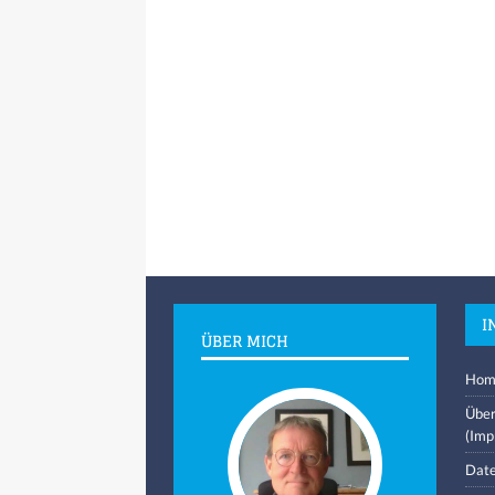
I
ÜBER MICH
Hom
Über
(Imp
Date