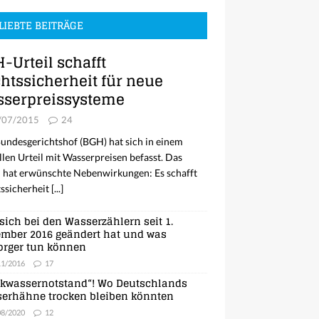
LIEBTE BEITRÄGE
-Urteil schafft
htssicherheit für neue
serpreissysteme
/07/2015
24
undesgerichtshof (BGH) hat sich in einem
llen Urteil mit Wasserpreisen befasst. Das
l hat erwünschte Nebenwirkungen: Es schafft
ssicherheit
[...]
sich bei den Wasserzählern seit 1.
mber 2016 geändert hat und was
orger tun können
11/2016
17
nkwassernotstand“! Wo Deutschlands
erhähne trocken bleiben könnten
08/2020
12