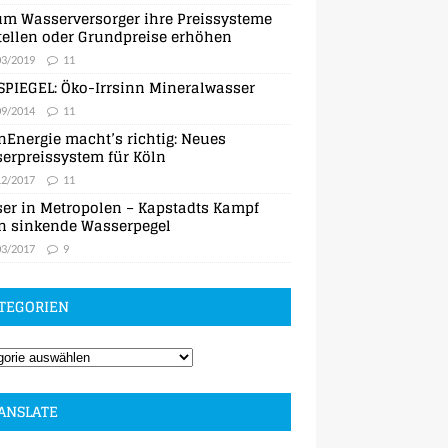
m Wasserversorger ihre Preissysteme
ellen oder Grundpreise erhöhen
03/2019
11
SPIEGEL: Öko-Irrsinn Mineralwasser
09/2014
11
nEnergie macht’s richtig: Neues
erpreissystem für Köln
12/2017
11
er in Metropolen – Kapstadts Kampf
n sinkende Wasserpegel
03/2017
9
TEGORIEN
ANSLATE