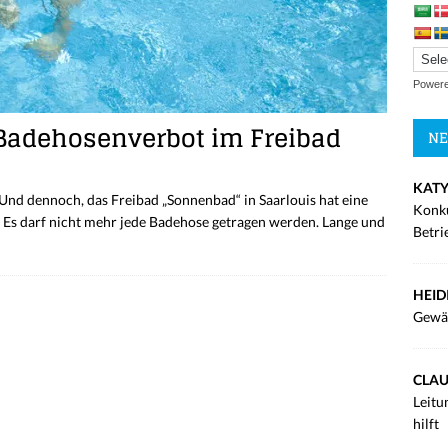
Power
Badehosenverbot im Freibad
NE
KATY
 Und dennoch, das Freibad „Sonnenbad“ in Saarlouis hat eine
Konku
 Es darf nicht mehr jede Badehose getragen werden. Lange und
Betri
HEID
Gewä
CLAU
Leitu
hilft