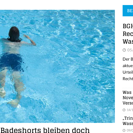
BE
BGH
Rec
Was
05
Der B
aktue
Urtei
Recht
Was 
Nove
Vers
14/
„Tri
Wass
 Badeshorts bleiben doch
09/