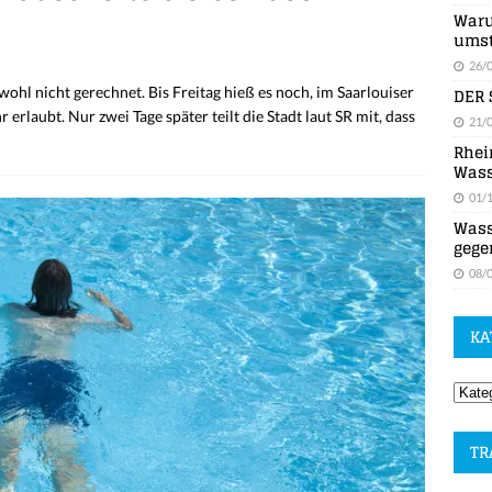
Waru
umst
26/
DER 
ohl nicht gerechnet. Bis Freitag hieß es noch, im Saarlouiser
rlaubt. Nur zwei Tage später teilt die Stadt laut SR mit, dass
21/
Rhei
Wass
01/
Wass
gege
08/
KA
TR