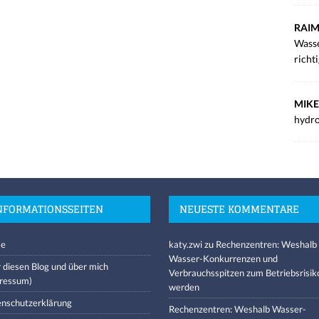
RAIM
Wasse
richt
MIKE
hydro
NFORMATIONSSEITEN
NEUESTE KOMMENTARE
e
katy.zwi
zu
Rechenzentren: Weshalb
Wasser-Konkurrenzen und
 diesen Blog und über mich
Verbrauchsspitzen zum Betriebsrisik
ressum)
werden
nschutzerklärung
Rechenzentren: Weshalb Wasser-