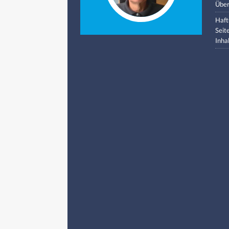
Über
Haft
Seit
Inha