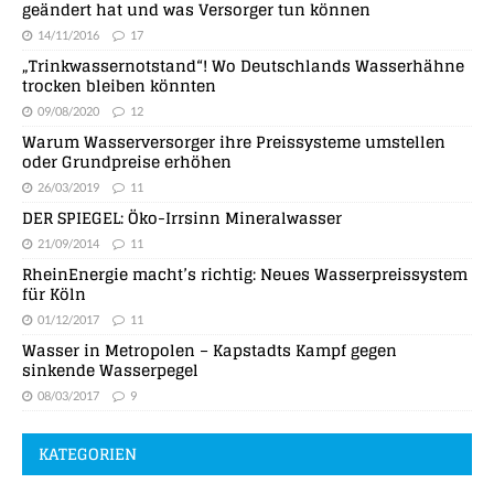
geändert hat und was Versorger tun können
14/11/2016
17
„Trinkwassernotstand“! Wo Deutschlands Wasserhähne
trocken bleiben könnten
09/08/2020
12
Warum Wasserversorger ihre Preissysteme umstellen
oder Grundpreise erhöhen
26/03/2019
11
DER SPIEGEL: Öko-Irrsinn Mineralwasser
21/09/2014
11
RheinEnergie macht’s richtig: Neues Wasserpreissystem
für Köln
01/12/2017
11
Wasser in Metropolen – Kapstadts Kampf gegen
sinkende Wasserpegel
08/03/2017
9
KATEGORIEN