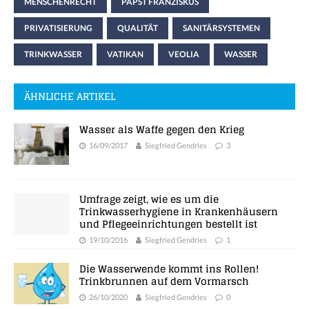
MENSCHENRECHT
PAPST FRANZISKUS
PRIVATISIERUNG
QUALITÄT
SANITÄRSYSTEMEN
TRINKWASSER
VATIKAN
VEOLIA
WASSER
ÄHNLICHE ARTIKEL
Wasser als Waffe gegen den Krieg
16/09/2017
Siegfried Gendries
3
Umfrage zeigt, wie es um die
Trinkwasserhygiene in Krankenhäusern
und Pflegeeinrichtungen bestellt ist
19/10/2016
Siegfried Gendries
1
Die Wasserwende kommt ins Rollen!
Trinkbrunnen auf dem Vormarsch
26/10/2020
Siegfried Gendries
0