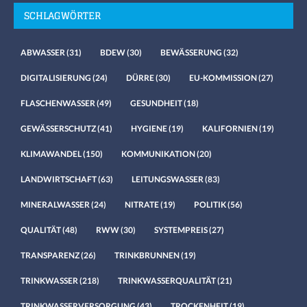
SCHLAGWÖRTER
ABWASSER
(31)
BDEW
(30)
BEWÄSSERUNG
(32)
DIGITALISIERUNG
(24)
DÜRRE
(30)
EU-KOMMISSION
(27)
FLASCHENWASSER
(49)
GESUNDHEIT
(18)
GEWÄSSERSCHUTZ
(41)
HYGIENE
(19)
KALIFORNIEN
(19)
KLIMAWANDEL
(150)
KOMMUNIKATION
(20)
LANDWIRTSCHAFT
(63)
LEITUNGSWASSER
(83)
MINERALWASSER
(24)
NITRATE
(19)
POLITIK
(56)
QUALITÄT
(48)
RWW
(30)
SYSTEMPREIS
(27)
TRANSPARENZ
(26)
TRINKBRUNNEN
(19)
TRINKWASSER
(218)
TRINKWASSERQUALITÄT
(21)
TRINKWASSERVERSORGUNG
(43)
TROCKENHEIT
(19)