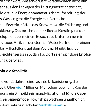
ich erschwert. Wasserverluste verschwenden nicht nur
ser aus den Leckagen der Leitungsnetze entweicht,
ie virtuelle Energie stammt aus der Aufbereitung, der
 Wasser, geht die Energie mit. Deutsche
sche Sewerin, hätten das Know-How, die Erfahrung und
lankierung. Das beschrieb mir Michael Kersting, bei der
velopment bei meinem Besuch des Unternehmens in
nalgruppe Afrika in der German Water Partnership, einem
s Hilfestellung auf dem Weltmarkt gibt. Es gibt
leichter sei als in Südafrika. Dort seien sichtbare Erfolge
ung überwiegt.
ht die Stabilität
id vor 25 Jahren eine rasante Urbanisierung, die
pelt. Über
vier
Millionen Menschen leben am „Kap der
ung ein Sinnbild sein mag, Migration ist für die Cape
al settlements
“ oder Townships wachsen unaufhörlich.
n dort unter einfachsten
Verhältnissen
–