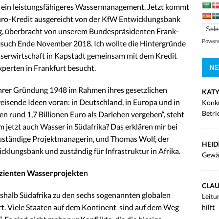
 ein leistungsfähigeres Wassermanagement. Jetzt kommt
Euro-Kredit ausgereicht von der KfW Entwicklungsbank
g, überbracht von unserem Bundespräsidenten Frank-
Power
esuch Ende November 2018. Ich wollte die Hintergründe
sserwirtschaft in Kapstadt gemeinsam mit dem Kredit
NE
xperten in Frankfurt besucht.
ihrer Gründung 1948 im Rahmen ihres gesetzlichen
KATY
isende Ideen voran: in Deutschland, in Europa und in
Konku
Betri
en rund 1,7 Billionen Euro als Darlehen vergeben“, steht
jetzt auch Wasser in Südafrika? Das erklären mir bei
 zuständige Projektmanagerin, und Thomas Wolf, der
HEID
klungsbank und zuständig für Infrastruktur in Afrika.
Gewä
izienten Wasserprojekte
n
CLAU
eshalb Südafrika zu den sechs sogenannten globalen
Leitu
t. Viele Staaten auf dem Kontinent sind auf dem Weg
hilft