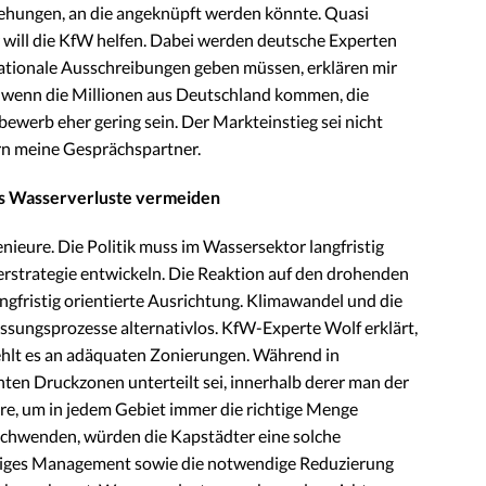
ehungen, an die angeknüpft werden könnte. Quasi
r will die KfW helfen. Dabei werden deutsche Experten
rnationale Ausschreibungen geben müssen, erklären mir
h wenn die Millionen aus Deutschland kommen, die
ewerb eher gering sein. Der Markteinstieg sei nicht
ern meine Gesprächspartner.
s Wasserverluste vermeiden
nieure. Die Politik muss im Wassersektor langfristig
erstrategie entwickeln. Die Reaktion auf den drohenden
angfristig orientierte Ausrichtung. Klimawandel und die
ssungsprozesse alternativlos. KfW-Experte Wolf erklärt,
ehlt es an adäquaten Zonierungen. Während in
ten Druckzonen unterteilt sei, innerhalb derer man der
, um in jedem Gebiet immer die richtige Menge
schwenden, würden die Kapstädter eine solche
ltiges Management sowie die notwendige Reduzierung