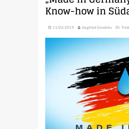
Know-how in Südaf
11/02/2019
Siegfried Gendries
Trin