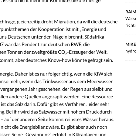
Es sind nicht mehr nur Konflikte, die die hiesige
RAIM
Wasse
hfrage, gleichzeitig droht Migration, da will die deutsche
richt
erpunktthemen der Kooperation ist mit „Energie und
 uns Deutschen unter den Nägeln brennt. Südafrika
07 war das Pendent zur deutschen RWE, die
MIKE
hydro
onen Tonnen der zweitgrößte CO
-Erzeuger der Welt.
2
 kommt, aber deutsches Know-how könnte gefragt sein.
ergie. Daher ist es nur folgerichtig, wenn die KfW sich
mso mehr, wenn das Trinkwasser aus dem Meerwasser
vergangenen Jahr geschehen, der Regen ausbleibt und
ollen andere Quellen angezapft werden. Eine Ressource
st das Salz darin. Dafür gibt es Verfahren, leider sehr
g. Bei ihr wird das Salzwasser mit hohem Druck durch
 – auf der anderen Seite kommt reinstes Wasser heraus.
 nicht die Energiebilanz wäre. Es gibt aber auch noch
asser. Seine „Gewinnung“ erfolgt in Kläranlagen und