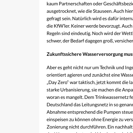
kaum Partnerschaften oder Geschäftsbezi
ausgetrocknet, wie die Stauseen. Auch hie
gefragt sein. Natürlich wird es dafür inte
die KfW’ler. Keiner werde bevorzugt. Auc
Regeln sind eindeutig. Noch wird der Wettb
schwer, der Bedarf dagegen groß, versich
Zukunftssichere Wasserversorgung mus
Aber es geht nicht nur um Technik und Inge
orientiert agieren und zunächst eine Wass
„Day Zero“ war taktisch, jetzt kommt die l
starke Urbanisierung, sie machen die Anpa
woran es mangelt. Dem Trinkwassernetz f
Deutschland das Leitungsnetz in so genann
Abnahme entsprechend die Pumpen steuere
einspeisen zu können ohne Energie zu ver
Zonierung nicht durchführen. Ein nachha