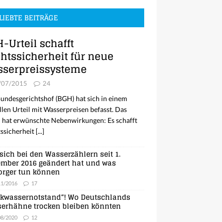
LIEBTE BEITRÄGE
-Urteil schafft
htssicherheit für neue
serpreissysteme
/07/2015
24
undesgerichtshof (BGH) hat sich in einem
llen Urteil mit Wasserpreisen befasst. Das
l hat erwünschte Nebenwirkungen: Es schafft
ssicherheit
[...]
sich bei den Wasserzählern seit 1.
mber 2016 geändert hat und was
orger tun können
11/2016
17
nkwassernotstand“! Wo Deutschlands
erhähne trocken bleiben könnten
08/2020
12