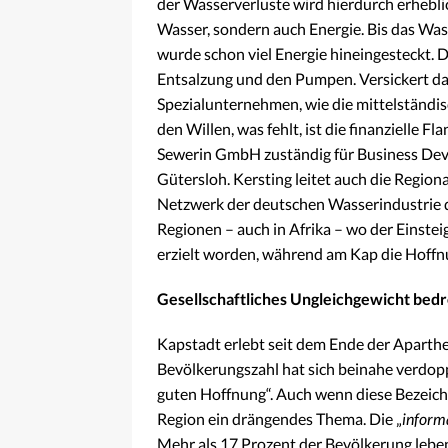
der Wasserverluste wird hierdurch erhebl
Wasser, sondern auch Energie. Bis das Was
wurde schon viel Energie hineingesteckt. D
Entsalzung und den Pumpen. Versickert das
Spezialunternehmen, wie die mittelständi
den Willen, was fehlt, ist die finanzielle F
Sewerin GmbH zuständig für Business De
Gütersloh. Kersting leitet auch die Regio
Netzwerk der deutschen Wasserindustrie da
Regionen – auch in Afrika – wo der Einsteig 
erzielt worden, während am Kap die Hoffn
Gesellschaftliches Ungleichgewicht bedro
Kapstadt erlebt seit dem Ende der Aparthe
Bevölkerungszahl hat sich beinahe verdop
guten Hoffnung“. Auch wenn diese Bezeichn
Region ein drängendes Thema. Die „
inform
Mehr als 17 Prozent der Bevölkerung lebe