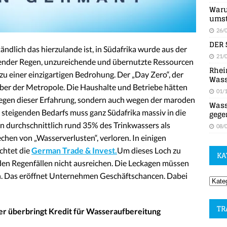
Waru
umst
26/
DER 
ändlich das hierzulande ist, in Südafrika wurde aus der
21/
ender Regen, unzureichende und übernutzte Ressourcen
Rhei
zu einer einzigartigen Bedrohung. Der „Day Zero“, der
Wass
über der Metropole. Die Haushalte und Betriebe hätten
01/
gen dieser Erfahrung, sondern auch wegen der maroden
Wass
steigenden Bedarfs muss ganz Südafrika massiv in die
gege
en durchschnittlich rund 35% des Trinkwassers als
08/
hen von „Wasserverlusten“, verloren. In einigen
chtet die
German Trade & Invest.
Um dieses Loch zu
KA
den Regenfällen nicht ausreichen. Die Leckagen müssen
en. Das eröffnet Unternehmen Geschäftschancen. Dabei
TR
r überbringt Kredit für Wasseraufbereitung