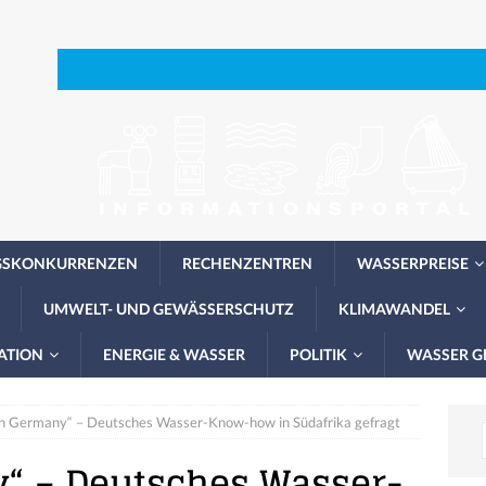
GSKONKURRENZEN
RECHENZENTREN
WASSERPREISE
UMWELT- UND GEWÄSSERSCHUTZ
KLIMAWANDEL
ATION
ENERGIE & WASSER
POLITIK
WASSER G
n Germany“ – Deutsches Wasser-Know-how in Südafrika gefragt
“ – Deutsches Wasser-