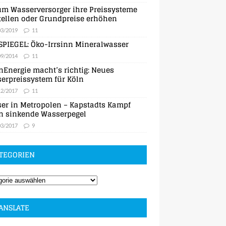
m Wasserversorger ihre Preissysteme
ellen oder Grundpreise erhöhen
03/2019
11
SPIEGEL: Öko-Irrsinn Mineralwasser
09/2014
11
nEnergie macht’s richtig: Neues
erpreissystem für Köln
12/2017
11
er in Metropolen – Kapstadts Kampf
n sinkende Wasserpegel
03/2017
9
TEGORIEN
ANSLATE