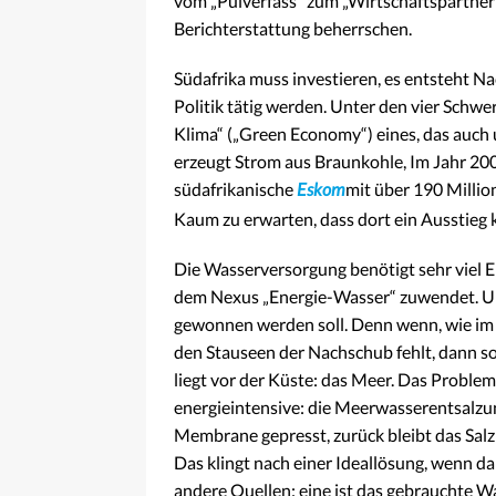
vom „Pulverfass“ zum „Wirtschaftspartner“. 
Berichterstattung beherrschen.
Südafrika muss investieren, es entsteht Nac
Politik tätig werden. Unter den vier Schw
Klima“ („Green Economy“) eines, das auch
erzeugt Strom aus Braunkohle, Im Jahr 20
südafrikanische
Eskom
mit über 190 Milli
Kaum zu erwarten, dass dort ein Ausstieg
Die Wasserversorgung benötigt sehr viel En
dem Nexus „Energie-Wasser“ zuwendet. U
gewonnen werden soll. Denn wenn, wie im 
den Stauseen der Nachschub fehlt, dann s
liegt vor der Küste: das Meer. Das Problem i
energieintensive: die Meerwasserentsalzun
Membrane gepresst, zurück bleibt das Salz
Das klingt nach einer Ideallösung, wenn da
andere Quellen: eine ist das gebrauchte W