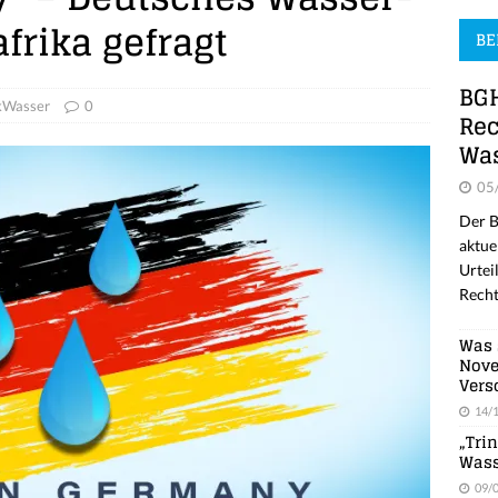
rika gefragt
BE
BGH
kWasser
0
Rec
Was
05
Der B
aktue
Urtei
Recht
Was 
Nove
Vers
14/
„Tri
Wass
09/