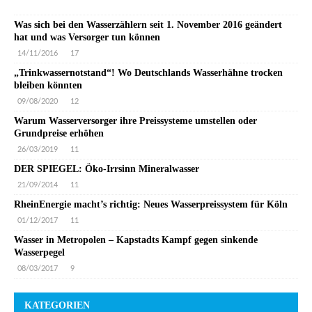
Was sich bei den Wasserzählern seit 1. November 2016 geändert
hat und was Versorger tun können
14/11/2016
17
„Trinkwassernotstand“! Wo Deutschlands Wasserhähne trocken
bleiben könnten
09/08/2020
12
Warum Wasserversorger ihre Preissysteme umstellen oder
Grundpreise erhöhen
26/03/2019
11
DER SPIEGEL: Öko-Irrsinn Mineralwasser
21/09/2014
11
RheinEnergie macht’s richtig: Neues Wasserpreissystem für Köln
01/12/2017
11
Wasser in Metropolen – Kapstadts Kampf gegen sinkende
Wasserpegel
08/03/2017
9
KATEGORIEN