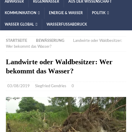
ABWASSER
REGENWASSER
AUS DER WISSENSCHAFT
KOMMUNIKATION
ENERGIE & WASSER
POLITIK
WASSER GLOBAL
WASSERFUSSABDRUCK
STARTSEITE
BEWÄSSERUNG
Landwirte oder Waldbesitzer:
Wer bekommt das Wasser?
Landwirte oder Waldbesitzer: Wer
bekommt das Wasser?
03/08/2019
Siegfried Gendries
0