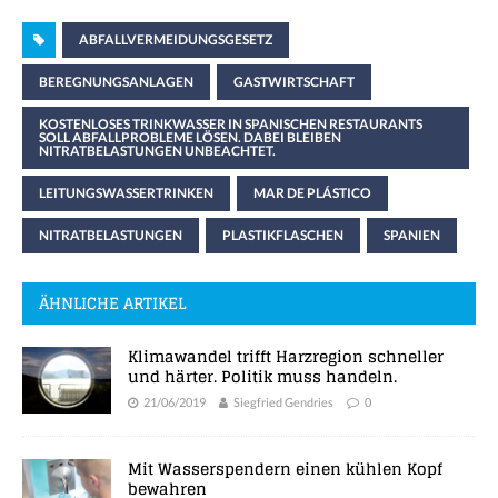
ABFALLVERMEIDUNGSGESETZ
BEREGNUNGSANLAGEN
GASTWIRTSCHAFT
KOSTENLOSES TRINKWASSER IN SPANISCHEN RESTAURANTS
SOLL ABFALLPROBLEME LÖSEN. DABEI BLEIBEN
NITRATBELASTUNGEN UNBEACHTET.
LEITUNGSWASSERTRINKEN
MAR DE PLÁSTICO
NITRATBELASTUNGEN
PLASTIKFLASCHEN
SPANIEN
ÄHNLICHE ARTIKEL
Klimawandel trifft Harzregion schneller
und härter. Politik muss handeln.
21/06/2019
Siegfried Gendries
0
Mit Wasserspendern einen kühlen Kopf
bewahren