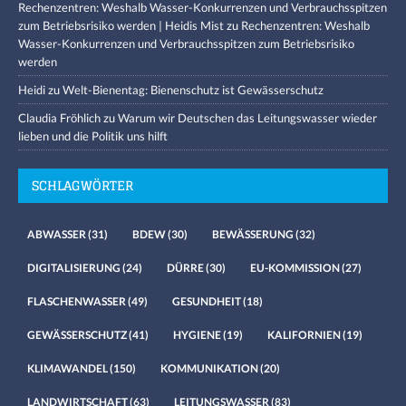
Rechenzentren: Weshalb Wasser-Konkurrenzen und Verbrauchsspitzen
zum Betriebsrisiko werden | Heidis Mist
zu
Rechenzentren: Weshalb
Wasser-Konkurrenzen und Verbrauchsspitzen zum Betriebsrisiko
werden
Heidi
zu
Welt-Bienentag: Bienenschutz ist Gewässerschutz
Claudia Fröhlich
zu
Warum wir Deutschen das Leitungswasser wieder
lieben und die Politik uns hilft
SCHLAGWÖRTER
ABWASSER
(31)
BDEW
(30)
BEWÄSSERUNG
(32)
DIGITALISIERUNG
(24)
DÜRRE
(30)
EU-KOMMISSION
(27)
FLASCHENWASSER
(49)
GESUNDHEIT
(18)
GEWÄSSERSCHUTZ
(41)
HYGIENE
(19)
KALIFORNIEN
(19)
KLIMAWANDEL
(150)
KOMMUNIKATION
(20)
LANDWIRTSCHAFT
(63)
LEITUNGSWASSER
(83)