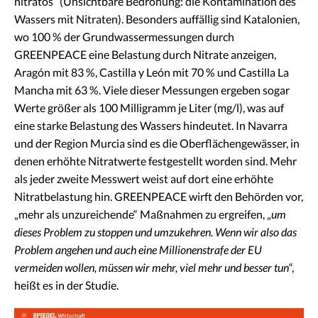
nitratos“ (Unsichtbare Bedrohung: die Kontamination des
Wassers mit Nitraten). Besonders auffällig sind Katalonien,
wo 100 % der Grundwassermessungen durch
GREENPEACE eine Belastung durch Nitrate anzeigen,
Aragón mit 83 %, Castilla y León mit 70 % und Castilla La
Mancha mit 63 %. Viele dieser Messungen ergeben sogar
Werte größer als 100 Milligramm je Liter (mg/l), was auf
eine starke Belastung des Wassers hindeutet. In Navarra
und der Region Murcia sind es die Oberflächengewässer, in
denen erhöhte Nitratwerte festgestellt worden sind. Mehr
als jeder zweite Messwert weist auf dort eine erhöhte
Nitratbelastung hin. GREENPEACE wirft den Behörden vor,
„mehr als unzureichende“ Maßnahmen zu ergreifen, „
um
dieses Problem zu stoppen und umzukehren. Wenn wir also das
Problem angehen und auch eine Millionenstrafe der EU
vermeiden wollen, müssen wir mehr, viel mehr und besser tun
“,
heißt es in der Studie.