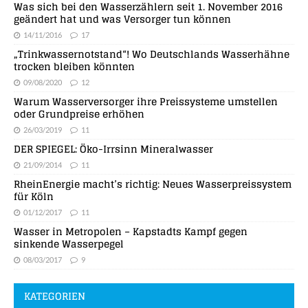
Was sich bei den Wasserzählern seit 1. November 2016
geändert hat und was Versorger tun können
14/11/2016
17
„Trinkwassernotstand“! Wo Deutschlands Wasserhähne
trocken bleiben könnten
09/08/2020
12
Warum Wasserversorger ihre Preissysteme umstellen
oder Grundpreise erhöhen
26/03/2019
11
DER SPIEGEL: Öko-Irrsinn Mineralwasser
21/09/2014
11
RheinEnergie macht’s richtig: Neues Wasserpreissystem
für Köln
01/12/2017
11
Wasser in Metropolen – Kapstadts Kampf gegen
sinkende Wasserpegel
08/03/2017
9
KATEGORIEN