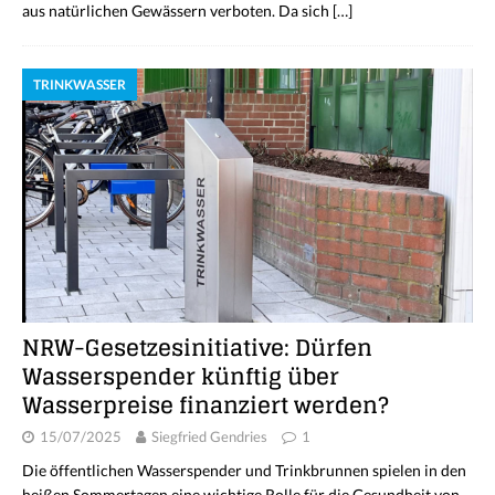
aus natürlichen Gewässern verboten. Da sich
[…]
TRINKWASSER
NRW-Gesetzesinitiative: Dürfen
Wasserspender künftig über
Wasserpreise finanziert werden?
15/07/2025
Siegfried Gendries
1
Die öffentlichen Wasserspender und Trinkbrunnen spielen in den
heißen Sommertagen eine wichtige Rolle für die Gesundheit von