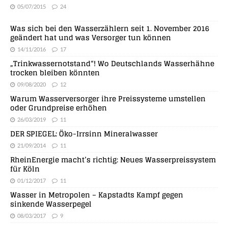
05/07/2015
24
Was sich bei den Wasserzählern seit 1. November 2016
geändert hat und was Versorger tun können
14/11/2016
17
„Trinkwassernotstand“! Wo Deutschlands Wasserhähne
trocken bleiben könnten
09/08/2020
12
Warum Wasserversorger ihre Preissysteme umstellen
oder Grundpreise erhöhen
26/03/2019
11
DER SPIEGEL: Öko-Irrsinn Mineralwasser
21/09/2014
11
RheinEnergie macht’s richtig: Neues Wasserpreissystem
für Köln
01/12/2017
11
Wasser in Metropolen – Kapstadts Kampf gegen
sinkende Wasserpegel
08/03/2017
9