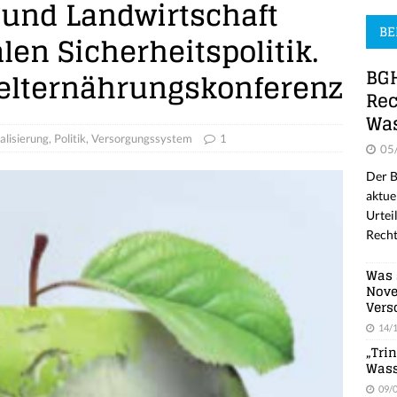
 und Landwirtschaft
BE
alen Sicherheitspolitik.
BGH
Welternährungskonferenz
Rec
Was
alisierung
,
Politik
,
Versorgungssystem
1
05
Der B
aktue
Urtei
Recht
Was 
Nove
Vers
14/
„Tri
Wass
09/