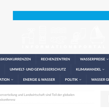
GSKONKURRENZEN
RECHENZENTREN
WASSERPREISE
UMWELT- UND GEWÄSSERSCHUTZ
KLIMAWANDEL
ATION
ENERGIE & WASSER
POLITIK
WASSER G
rverteilung und Landwirtschaft sind Teil der globalen
gskonferenz