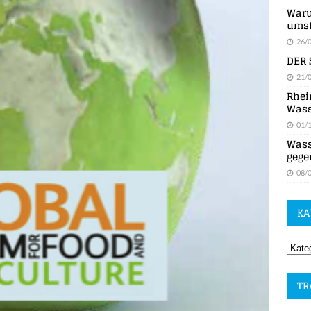
Waru
umst
26/
DER 
21/
Rhei
Wass
01/
Wass
gege
08/
KA
TR