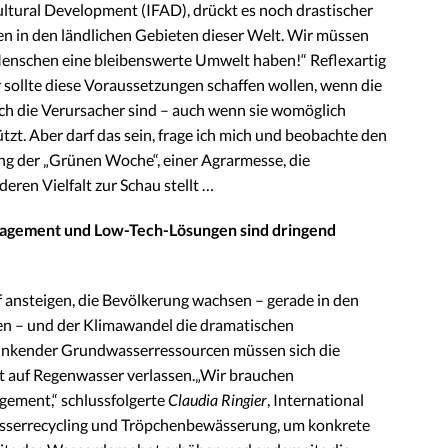
ultural Development (IFAD), drückt es noch drastischer
n in den ländlichen Gebieten dieser Welt. Wir müssen
Menschen eine bleibenswerte Umwelt haben!“ Reflexartig
sollte diese Voraussetzungen schaffen wollen, wenn die
ch die Verursacher sind – auch wenn sie womöglich
zt. Aber darf das sein, frage ich mich und beobachte den
ng der „Grünen Woche“, einer Agrarmesse, die
ren Vielfalt zur Schau stellt …
nagement und Low-Tech-Lösungen sind dringend
 ansteigen, die Bevölkerung wachsen – gerade in den
n – und der Klimawandel die dramatischen
inkender Grundwasserressourcen müssen sich die
nt auf Regenwasser verlassen.„Wir brauchen
gement,“ schlussfolgerte
Claudia
Ringier
, International
Wasserrecycling und Tröpchenbewässerung, um konkrete