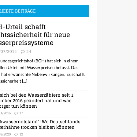
LIEBTE BEITRÄGE
-Urteil schafft
htssicherheit für neue
serpreissysteme
/07/2015
24
undesgerichtshof (BGH) hat sich in einem
llen Urteil mit Wasserpreisen befasst. Das
l hat erwünschte Nebenwirkungen: Es schafft
ssicherheit
[...]
sich bei den Wasserzählern seit 1.
mber 2016 geändert hat und was
orger tun können
11/2016
17
nkwassernotstand“! Wo Deutschlands
erhähne trocken bleiben könnten
08/2020
12