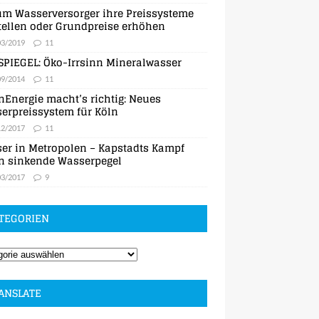
m Wasserversorger ihre Preissysteme
ellen oder Grundpreise erhöhen
03/2019
11
SPIEGEL: Öko-Irrsinn Mineralwasser
09/2014
11
nEnergie macht’s richtig: Neues
erpreissystem für Köln
12/2017
11
er in Metropolen – Kapstadts Kampf
n sinkende Wasserpegel
03/2017
9
TEGORIEN
ANSLATE