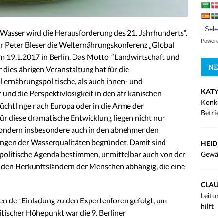
asser wird die Herausforderung des 21. Jahrhunderts“,
Power
är Peter Bleser die Welternährungskonferenz „Global
m 19.1.2017 in Berlin. Das Motto “Landwirtschaft und
NE
 diesjährigen Veranstaltung hat für die
 ernährungspolitische, als auch innen- und
KATY
 und die Perspektivlosigkeit in den afrikanischen
Konku
lüchtlinge nach Europa oder in die Arme der
Betri
ür diese dramatische Entwicklung liegen nicht nur
 sondern insbesondere auch in den abnehmenden
ngen der Wasserqualitäten begründet. Damit sind
HEID
 politische Agenda bestimmen, unmittelbar auch von der
Gewä
 den Herkunftsländern der Menschen abhängig, die eine
CLAU
Leitu
n der Einladung zu den Expertenforen gefolgt, um
hilft
tischer Höhepunkt war die 9. Berliner