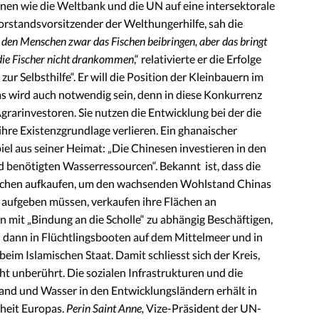
nen wie die Weltbank und die UN auf eine intersektorale
Vorstandsvorsitzender der Welthungerhilfe, sah die
den Menschen zwar das Fischen beibringen, aber das bringt
 die Fischer nicht drankommen
,“ relativierte er die Erfolge
ur Selbsthilfe“. Er will die Position der Kleinbauern im
s wird auch notwendig sein, denn in diese Konkurrenz
Agrarinvestoren. Sie nutzen die Entwicklung bei der die
re Existenzgrundlage verlieren. Ein ghanaischer
el aus seiner Heimat: „Die Chinesen investieren in den
 benötigten Wasserressourcen“. Bekannt ist, dass die
Flächen aufkaufen, um den wachsenden Wohlstand Chinas
e aufgeben müssen, verkaufen ihre Flächen an
mit „Bindung an die Scholle“ zu abhängig Beschäftigen,
n dann in Flüchtlingsbooten auf dem Mittelmeer und in
im Islamischen Staat. Damit schliesst sich der Kreis,
ht unberührt. Die sozialen Infrastrukturen und die
and und Wasser in den Entwicklungsländern erhält in
rheit Europas.
Perin Saint Anne,
Vize-Präsident der UN-