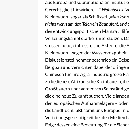
aus Europa und supranationalen Institutio
Gerechtigkeit hinwirken.
Till Wahnbaeck
, 
Kleinbauern sogar als Schlüssel.
„Man kann 
nichts wenn um den Teich ein Zaun steht, und
des entwicklungspolitischen Mantra „Hilfe z
Verteilungskampf stärker unterstützen. Da
stossen neue, einflussreiche Akteure: die 
Kleinbauern wegen der Wasserknappheit ih
Diskussionsteilnehmer beschrieb ein Beispi
Bergbau und vernichten dabei der dringend
Chinesen für ihre Agrarindustrie große 
zu bedienen. Afrikanische Kleinbauern, di
Großbauern und werden von Selbständigen 
die eine neue Zukunft suchen. Viele lande
den europäischen Aufnahmelagern – oder be
die Landflucht läßt somit uns Europäer nic
Verteilungsgerechtigkeit bei den Medien L
Folge dessen eine Bedeutung für die Siche