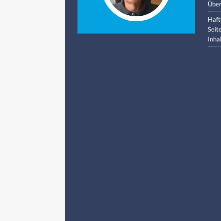
Über
Haft
Seit
Inha