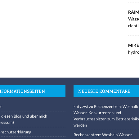
RAIM
Wasse
richt
MIKE
hydro
NFORMATIONSSEITEN
NEUESTE KOMMENTARE
e
katy.zwi
zu
Rechenzentren: Weshalb
Wasser-Konkurrenzen und
 diesen Blog und über mich
Verbrauchsspitzen zum Betriebsrisik
ressum)
werden
nschutzerklärung
Rechenzentren: Weshalb Wasser-