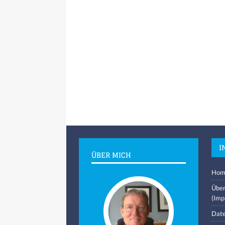
I
ÜBER MICH
Hom
Über
(Imp
Date