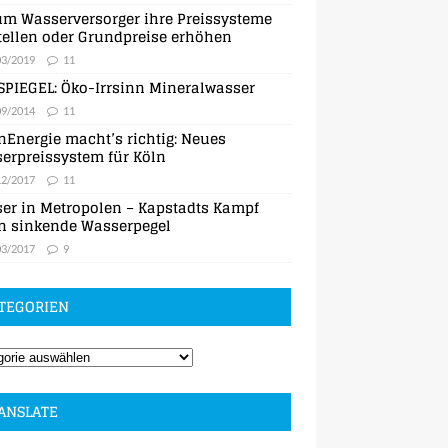
m Wasserversorger ihre Preissysteme
ellen oder Grundpreise erhöhen
03/2019
11
SPIEGEL: Öko-Irrsinn Mineralwasser
09/2014
11
nEnergie macht’s richtig: Neues
erpreissystem für Köln
12/2017
11
er in Metropolen – Kapstadts Kampf
n sinkende Wasserpegel
03/2017
9
TEGORIEN
ANSLATE