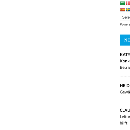
Power
NE
KATY
Konku
Betri
HEID
Gewä
CLAU
Leitu
hilft