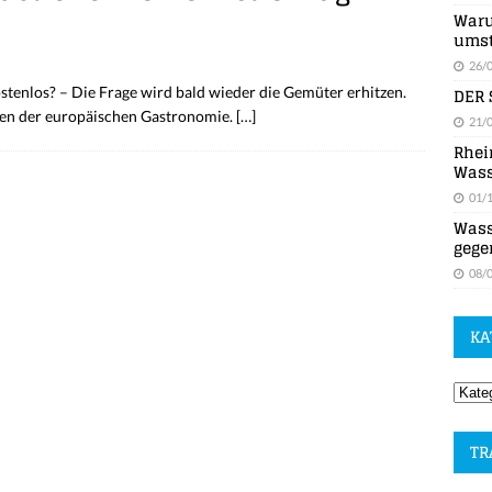
Waru
umst
26/
DER 
stenlos? – Die Frage wird bald wieder die Gemüter erhitzen.
iten der europäischen Gastronomie.
[…]
21/
Rhei
Wass
01/
Wass
gege
08/
KA
TR