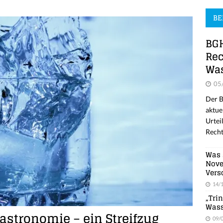
BE
BGH
Rec
Was
05
Der B
aktue
Urtei
Recht
Was 
Nove
Vers
14/
„Tri
Wass
astronomie – ein Streifzug
09/