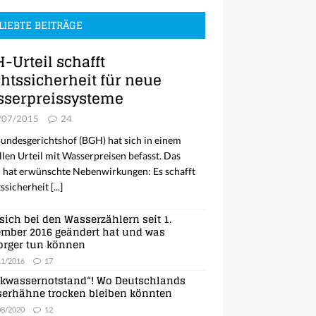
LIEBTE BEITRÄGE
-Urteil schafft
htssicherheit für neue
serpreissysteme
/07/2015
24
undesgerichtshof (BGH) hat sich in einem
llen Urteil mit Wasserpreisen befasst. Das
l hat erwünschte Nebenwirkungen: Es schafft
ssicherheit
[...]
sich bei den Wasserzählern seit 1.
mber 2016 geändert hat und was
orger tun können
11/2016
17
nkwassernotstand“! Wo Deutschlands
erhähne trocken bleiben könnten
08/2020
12