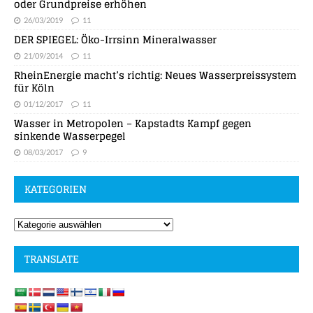
oder Grundpreise erhöhen
26/03/2019
11
DER SPIEGEL: Öko-Irrsinn Mineralwasser
21/09/2014
11
RheinEnergie macht’s richtig: Neues Wasserpreissystem
für Köln
01/12/2017
11
Wasser in Metropolen – Kapstadts Kampf gegen
sinkende Wasserpegel
08/03/2017
9
KATEGORIEN
TRANSLATE