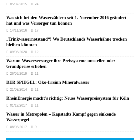
05/07/2015
24
Was sich bei den Wasserzählern seit 1. November 2016 geändert
hat und was Versorger tun können
14/11/2016
17
„Trinkwassernotstand“! Wo Deutschlands Wasserhähne trocken
bleiben könnten
09/08/2020
12
Warum Wasserversorger ihre Preissysteme umstellen oder
Grundpreise erhöhen
26/03/2019
11
DER SPIEGEL: Öko-Irrsinn Mineralwasser
21/09/2014
11
RheinEnergie macht’s richtig: Neues Wasserpreissystem für Köln
01/12/2017
11
Wasser in Metropolen – Kapstadts Kampf gegen sinkende
Wasserpegel
08/03/2017
9