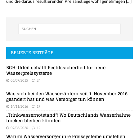
und die daraus resultierenden Preisanstiege wohl genehmigen
[…]
BELIEBTE BEITRÄGE
BGH-Urteil schafft Rechtssicherheit für neue
Wasserpreissysteme
05/07/2015
24
Was sich bei den Wasserzählern seit 1. November 2016
geändert hat und was Versorger tun können
14/11/2016
17
„Trinkwassernotstand“! Wo Deutschlands Wasserhähne
trocken bleiben könnten
09/08/2020
12
Warum Wasserversorger ihre Preissysteme umstellen