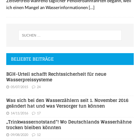
Zeitvertreib während täglicher Pendlerbahnfahrten begann, weil
ich einen Mangel an Wasserinformationen
[…]
BELIEBTE BEITRÄGE
BGH-Urteil schafft Rechtssicherheit für neue
Wasserpreissysteme
05/07/2015
24
Was sich bei den Wasserzählern seit 1. November 2016
geändert hat und was Versorger tun können
14/11/2016
17
„Trinkwassernotstand“! Wo Deutschlands Wasserhähne
trocken bleiben könnten
09/08/2020
12