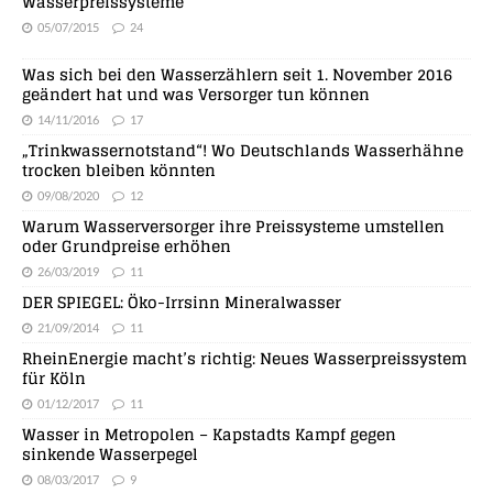
Wasserpreissysteme
05/07/2015
24
Was sich bei den Wasserzählern seit 1. November 2016
geändert hat und was Versorger tun können
14/11/2016
17
„Trinkwassernotstand“! Wo Deutschlands Wasserhähne
trocken bleiben könnten
09/08/2020
12
Warum Wasserversorger ihre Preissysteme umstellen
oder Grundpreise erhöhen
26/03/2019
11
DER SPIEGEL: Öko-Irrsinn Mineralwasser
21/09/2014
11
RheinEnergie macht’s richtig: Neues Wasserpreissystem
für Köln
01/12/2017
11
Wasser in Metropolen – Kapstadts Kampf gegen
sinkende Wasserpegel
08/03/2017
9