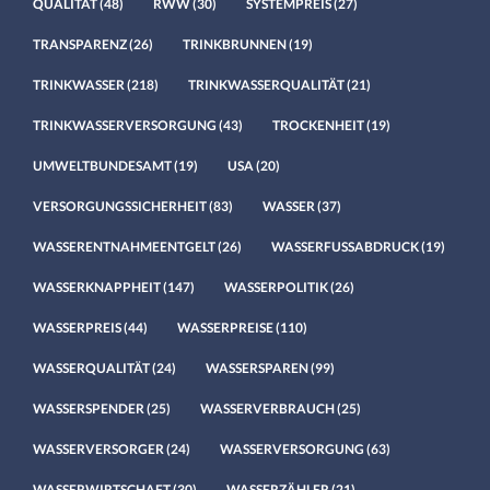
QUALITÄT
(48)
RWW
(30)
SYSTEMPREIS
(27)
TRANSPARENZ
(26)
TRINKBRUNNEN
(19)
TRINKWASSER
(218)
TRINKWASSERQUALITÄT
(21)
TRINKWASSERVERSORGUNG
(43)
TROCKENHEIT
(19)
UMWELTBUNDESAMT
(19)
USA
(20)
VERSORGUNGSSICHERHEIT
(83)
WASSER
(37)
WASSERENTNAHMEENTGELT
(26)
WASSERFUSSABDRUCK
(19)
WASSERKNAPPHEIT
(147)
WASSERPOLITIK
(26)
WASSERPREIS
(44)
WASSERPREISE
(110)
WASSERQUALITÄT
(24)
WASSERSPAREN
(99)
WASSERSPENDER
(25)
WASSERVERBRAUCH
(25)
WASSERVERSORGER
(24)
WASSERVERSORGUNG
(63)
WASSERWIRTSCHAFT
(30)
WASSERZÄHLER
(21)