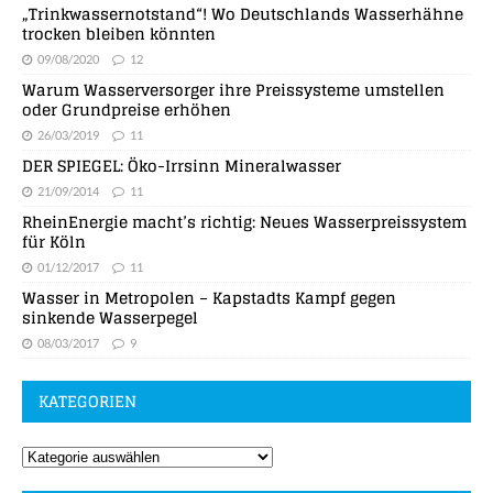
„Trinkwassernotstand“! Wo Deutschlands Wasserhähne
trocken bleiben könnten
09/08/2020
12
Warum Wasserversorger ihre Preissysteme umstellen
oder Grundpreise erhöhen
26/03/2019
11
DER SPIEGEL: Öko-Irrsinn Mineralwasser
21/09/2014
11
RheinEnergie macht’s richtig: Neues Wasserpreissystem
für Köln
01/12/2017
11
Wasser in Metropolen – Kapstadts Kampf gegen
sinkende Wasserpegel
08/03/2017
9
KATEGORIEN