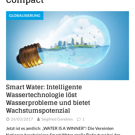
GLOBALISIERUNG
Smart Water: Intelligente
Wassertechnologie löst
Wasserprobleme und bietet
Wachstumspotenzial
26/03/2017
Siegfried Gendries
1
Jetzt ist es amtlich: „WATER IS A WINNER“! Die Vereinten
Nationen bescheinigen Smart Water große Bedeutung bei der