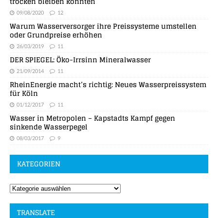
trocken bleiben könnten
09/08/2020
12
Warum Wasserversorger ihre Preissysteme umstellen
oder Grundpreise erhöhen
26/03/2019
11
DER SPIEGEL: Öko-Irrsinn Mineralwasser
21/09/2014
11
RheinEnergie macht’s richtig: Neues Wasserpreissystem
für Köln
01/12/2017
11
Wasser in Metropolen – Kapstadts Kampf gegen
sinkende Wasserpegel
08/03/2017
9
KATEGORIEN
TRANSLATE