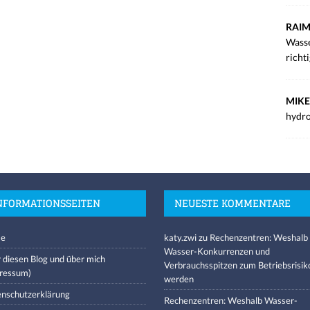
RAIM
Wasse
richt
MIKE
hydro
NFORMATIONSSEITEN
NEUESTE KOMMENTARE
e
katy.zwi
zu
Rechenzentren: Weshalb
Wasser-Konkurrenzen und
 diesen Blog und über mich
Verbrauchsspitzen zum Betriebsrisik
ressum)
werden
nschutzerklärung
Rechenzentren: Weshalb Wasser-