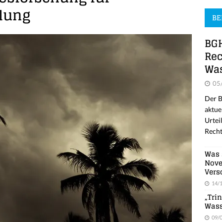
lung
BE
BGH
Rec
Was
05
Der B
aktue
Urtei
Recht
Was 
Nove
Vers
14/
„Tri
Wass
09/