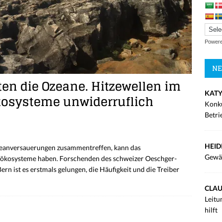
Power
NE
en die Ozeane. Hitzewellen im
KATY
osysteme unwiderruflich
Konku
Betri
HEID
eanversauerungen zusammentreffen, kann das
Gewä
ökosysteme haben. Forschenden des schweizer Oeschger-
rn ist es erstmals gelungen, die Häufigkeit und die Treiber
CLAU
Leitu
hilft