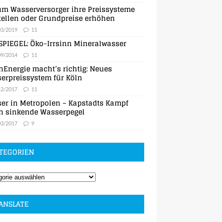
m Wasserversorger ihre Preissysteme
ellen oder Grundpreise erhöhen
03/2019
11
SPIEGEL: Öko-Irrsinn Mineralwasser
09/2014
11
nEnergie macht’s richtig: Neues
erpreissystem für Köln
12/2017
11
er in Metropolen – Kapstadts Kampf
n sinkende Wasserpegel
03/2017
9
TEGORIEN
ANSLATE