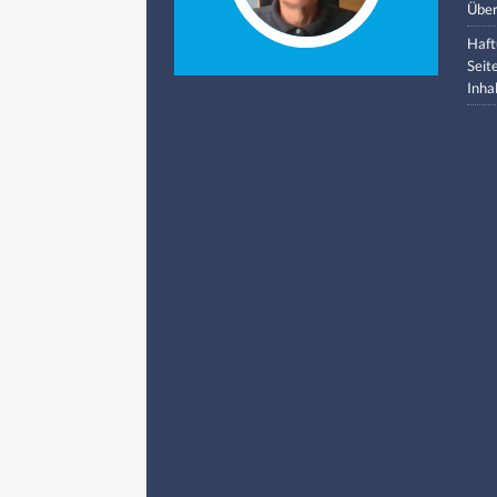
Über
Haft
Seit
Inha