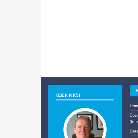
I
ÜBER MICH
Hom
Über
(Imp
Date