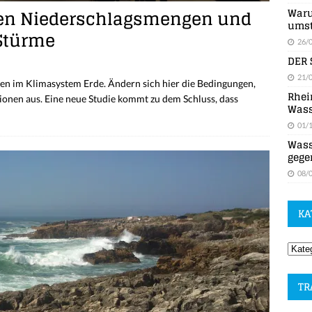
Waru
en Niederschlagsmengen und
umst
Stürme
26/
DER 
21/
ionen im Klimasystem Erde. Ändern sich hier die Bedingungen,
Rhei
gionen aus. Eine neue Studie kommt zu dem Schluss, dass
Wass
01/
Wass
gege
08/
KA
TR