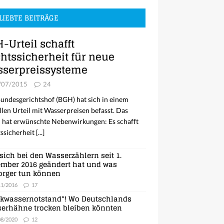
LIEBTE BEITRÄGE
-Urteil schafft
htssicherheit für neue
serpreissysteme
/07/2015
24
undesgerichtshof (BGH) hat sich in einem
llen Urteil mit Wasserpreisen befasst. Das
l hat erwünschte Nebenwirkungen: Es schafft
ssicherheit
[...]
sich bei den Wasserzählern seit 1.
mber 2016 geändert hat und was
orger tun können
11/2016
17
nkwassernotstand“! Wo Deutschlands
erhähne trocken bleiben könnten
08/2020
12