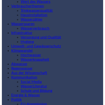
Wert des Wassers
Verbraucherthemen
Trinkwasserqualität
Hausinstallation
Wasserzähler
Wassersparen
Wasserverbrauch
Infrastruktur
Versorgung und Qualität
Hygiene
Umwelt- und Gewässerschutz
Klimawandel
Hochwasser
Wasserknappheit
Abwasser
Regenwasser
Aus der Wissenschaft
Kommunikation
Social Media
WasserLiteratur
Schule und Bildung
Energie & Wasser
Politik
EU-Kommission