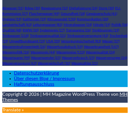
Abwasser
(31)
Bdew
(30)
Bewässerung
(32)
Digitalisierung
(24)
Dürre
(30)
EU-
Kommission
(27)
Flaschenwasser
(49)
Gesundheit
(18)
Gewässerschutz
(41)
Hygiene
(19)
Kalifornien
(19)
Klimawandel
(150)
Kommunikation
(20)
Landwirtschaft
(63)
Leitungswasser
(83)
Mineralwasser
(24)
Nitrate
(19)
Politik
(56)
Qualität
(48)
RWW
(30)
Systempreis
(27)
Transparenz
(26)
Trinkbrunnen
(19)
Trinkwasser
(218)
Trinkwasserqualität
(21)
Trinkwasserversorgung
(43)
Trockenheit
(19)
Umweltbundesamt
(19)
USA
(20)
Versorgungssicherheit
(83)
Wasser
(37)
Wasserentnahmeentgelt
(26)
Wasserfussabdruck
(19)
Wasserknappheit
(147)
Wasserpolitik
(26)
Wasserpreis
(44)
Wasserpreise
(110)
Wasserqualität
(24)
Wassersparen
(99)
Wasserspender
(25)
Wasserverbrauch
(25)
Wasserversorger
(24)
Wasserversorgung
(63)
Wasserwirtschaft
(30)
Wasserzähler
(21)
Datenschutzerklärung
Über diesen Blog / Impressum
Haftungsausschluss
Copyright © 2026 | MH Magazine WordPress Theme von
MH
Themes
Translate »