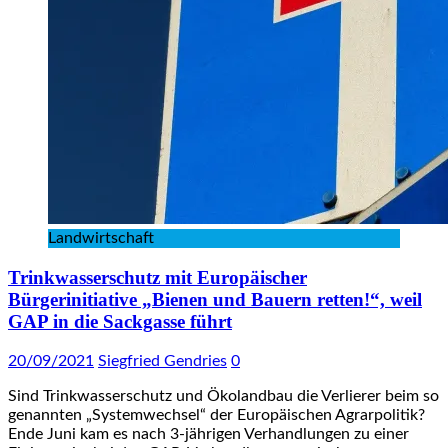
Landwirtschaft
Trinkwasserschutz mit Europäischer
Bürgerinitiative „Bienen und Bauern retten!“, weil
GAP in die Sackgasse führt
20/09/2021
Siegfried Gendries
0
Sind Trinkwasserschutz und Ökolandbau die Verlierer beim so
genannten „Systemwechsel“ der Europäischen Agrarpolitik?
Ende Juni kam es nach 3-jährigen Verhandlungen zu einer