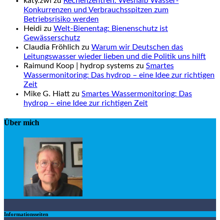
katy.zwi zu
Rechenzentren: Weshalb Wasser-
Konkurrenzen und Verbrauchsspitzen zum
Betriebsrisiko werden
Heidi zu
Welt-Bienentag: Bienenschutz ist
Gewässerschutz
Claudia Fröhlich zu
Warum wir Deutschen das
Leitungswasser wieder lieben und die Politik uns hilft
Raimund Koop | hydrop systems zu
Smartes
Wassermonitoring: Das hydrop – eine Idee zur richtigen
Zeit
Mike G. Hiatt zu
Smartes Wassermonitoring: Das
hydrop – eine Idee zur richtigen Zeit
Über mich
Informationsseiten