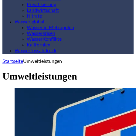
Privatisierung
Landwirtschaft
Nitrate
Wasser global
Wasser in Metropolen
Wasserkrisen
WasserKonflikte
Kalifornien
Wasserfussabdruck
Startseite
Umweltleistungen
Umweltleistungen