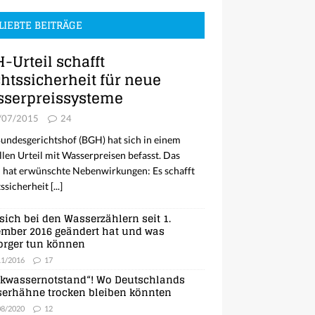
LIEBTE BEITRÄGE
-Urteil schafft
htssicherheit für neue
serpreissysteme
/07/2015
24
undesgerichtshof (BGH) hat sich in einem
llen Urteil mit Wasserpreisen befasst. Das
l hat erwünschte Nebenwirkungen: Es schafft
ssicherheit
[...]
sich bei den Wasserzählern seit 1.
mber 2016 geändert hat und was
orger tun können
11/2016
17
nkwassernotstand“! Wo Deutschlands
erhähne trocken bleiben könnten
08/2020
12