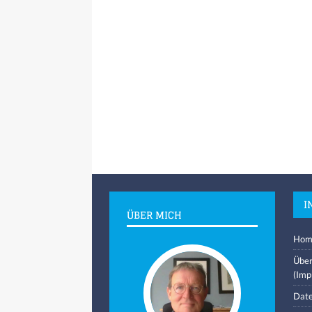
I
ÜBER MICH
Hom
Über
(Imp
Date