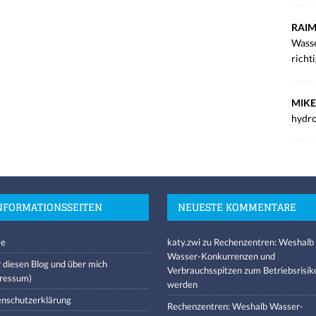
RAIM
Wasse
richt
MIKE
hydro
NFORMATIONSSEITEN
NEUESTE KOMMENTARE
e
katy.zwi
zu
Rechenzentren: Weshalb
Wasser-Konkurrenzen und
 diesen Blog und über mich
Verbrauchsspitzen zum Betriebsrisik
ressum)
werden
nschutzerklärung
Rechenzentren: Weshalb Wasser-