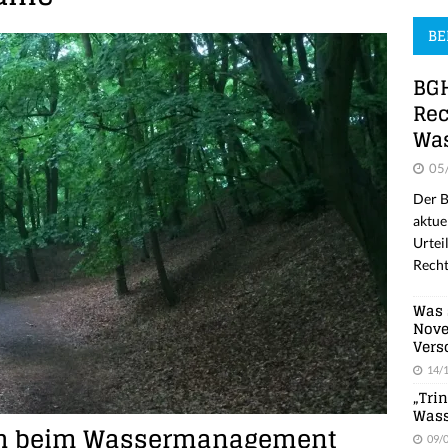
BE
BGH
Rec
Was
05
Der B
aktue
Urtei
Recht
Was 
Nove
Vers
14/
„Tri
Wass
ch beim Wassermanagement
09/