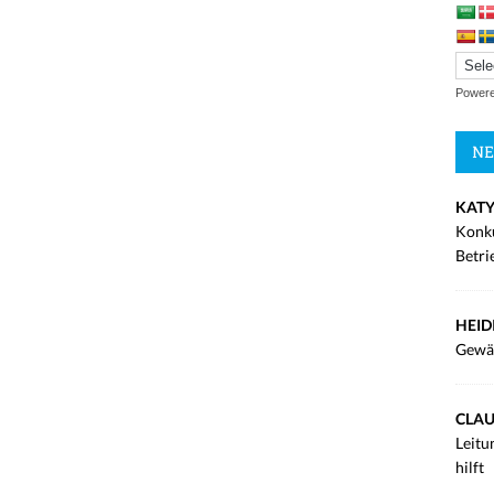
Power
NE
KATY
Konku
Betri
HEID
Gewä
CLAU
Leitu
hilft