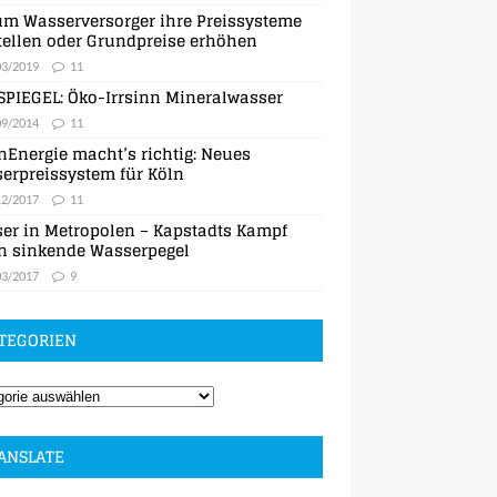
m Wasserversorger ihre Preissysteme
ellen oder Grundpreise erhöhen
03/2019
11
SPIEGEL: Öko-Irrsinn Mineralwasser
09/2014
11
nEnergie macht’s richtig: Neues
erpreissystem für Köln
12/2017
11
er in Metropolen – Kapstadts Kampf
n sinkende Wasserpegel
03/2017
9
TEGORIEN
ANSLATE