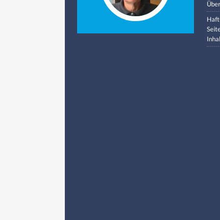
Über
Haft
Seit
Inha