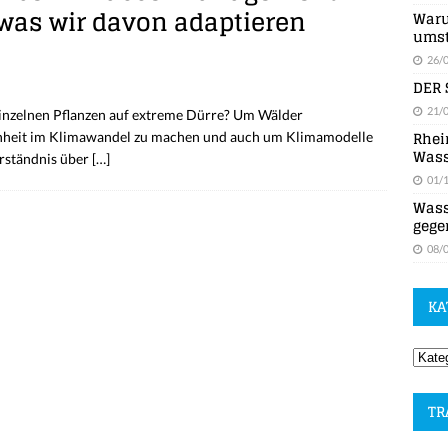
 was wir davon adaptieren
Waru
umst
26/
DER 
21/
einzelnen Pflanzen auf extreme Dürre? Um Wälder
Rhei
nheit im Klimawandel zu machen und auch um Klimamodelle
Wass
erständnis über
[…]
01/
Wass
gege
08/
KA
TR