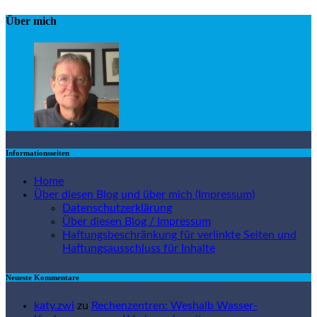
Über mich
Informationsseiten
Home
Über diesen Blog und über mich (Impressum)
Datenschutzerklärung
Über diesen Blog / Impressum
Haftungsbeschränkung für verlinkte Seiten und
Haftungsausschluss für Inhalte
Neueste Kommentare
katy.zwi
zu
Rechenzentren: Weshalb Wasser-