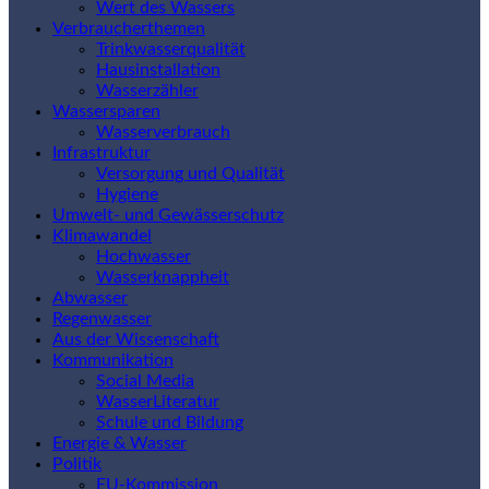
Wert des Wassers
Verbraucherthemen
Trinkwasserqualität
Hausinstallation
Wasserzähler
Wassersparen
Wasserverbrauch
Infrastruktur
Versorgung und Qualität
Hygiene
Umwelt- und Gewässerschutz
Klimawandel
Hochwasser
Wasserknappheit
Abwasser
Regenwasser
Aus der Wissenschaft
Kommunikation
Social Media
WasserLiteratur
Schule und Bildung
Energie & Wasser
Politik
EU-Kommission