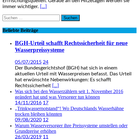
Erfrischungsquellen. Gerade an den Hitzetagen werden sie
immer wichtiger.
[…]
Suchen
nach:
Beliebte Beiträge
BGH-Urteil schafft Rechtssicherheit für neue
Wasserpreissysteme
05/07/2015
24
Der Bundesgerichtshof (BGH) hat sich in einem
aktuellen Urteil mit Wasserpreisen befasst. Das Urteil
hat erwünschte Nebenwirkungen: Es schafft
Rechtssicherheit
[...]
Was sich bei den Wasserzählern seit 1. November 2016
geändert hat und was Versorger tun können
14/11/2016
17
„Trinkwassernotstand“! Wo Deutschlands Wasserhähne
trocken bleiben könnten
09/08/2020
12
Warum Wasserversorger ihre Preissysteme umstellen oder
Grundpreise erhöhen
26/03/2019
11