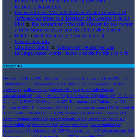
Konkurrenzen und Verbrauchsspitzen zum
Betriebsrisiko werden
Rechenzentren: Weshalb Wasser-Konkurrenzen und
Verbrauchsspitzen zum Betriebsrisiko werden | Heidis
Mist
zu
Rechenzentren: Weshalb Wasser-Konkurrenzen
und Verbrauchsspitzen zum Betriebsrisiko werden
Heidi
zu
Welt-Bienentag: Bienenschutz ist
Gewässerschutz
Claudia Fröhlich
zu
Warum wir Deutschen das
Leitungswasser wieder lieben und die Politik uns hilft
Schlagwörter
Abwasser
(31)
Bdew
(30)
Bewässerung
(32)
Digitalisierung
(24)
Dürre
(30)
EU-
Kommission
(27)
Flaschenwasser
(49)
Gesundheit
(18)
Gewässerschutz
(41)
Hygiene
(19)
Kalifornien
(19)
Klimawandel
(150)
Kommunikation
(20)
Landwirtschaft
(63)
Leitungswasser
(83)
Mineralwasser
(24)
Nitrate
(19)
Politik
(56)
Qualität
(48)
RWW
(30)
Systempreis
(27)
Transparenz
(26)
Trinkbrunnen
(19)
Trinkwasser
(218)
Trinkwasserqualität
(21)
Trinkwasserversorgung
(43)
Trockenheit
(19)
Umweltbundesamt
(19)
USA
(20)
Versorgungssicherheit
(83)
Wasser
(37)
Wasserentnahmeentgelt
(26)
Wasserfussabdruck
(19)
Wasserknappheit
(147)
Wasserpolitik
(26)
Wasserpreis
(44)
Wasserpreise
(110)
Wasserqualität
(24)
Wassersparen
(99)
Wasserspender
(25)
Wasserverbrauch
(25)
Wasserversorger
(24)
Wasserversorgung
(63)
Wasserwirtschaft
(30)
Wasserzähler
(21)