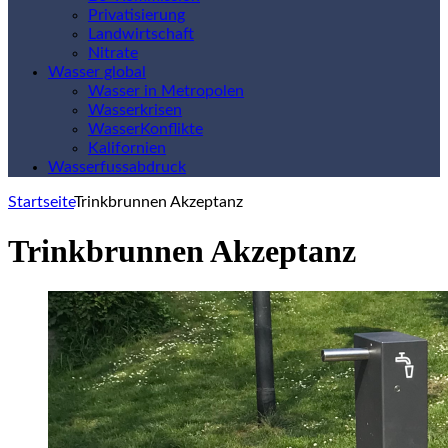
Privatisierung
Landwirtschaft
Nitrate
Wasser global
Wasser in Metropolen
Wasserkrisen
WasserKonflikte
Kalifornien
Wasserfussabdruck
Startseite
Trinkbrunnen Akzeptanz
Trinkbrunnen Akzeptanz