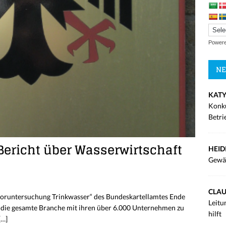
Power
NE
KATY
Konku
Betri
Bericht über Wasserwirtschaft
HEID
Gewä
CLAU
ektoruntersuchung Trinkwasser“ des Bundeskartellamtes Ende
Leitu
r die gesamte Branche mit ihren über 6.000 Unternehmen zu
hilft
[…]