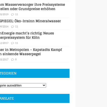
m Wasserversorger ihre Preissysteme
ellen oder Grundpreise erhöhen
03/2019
11
SPIEGEL: Öko-Irrsinn Mineralwasser
09/2014
11
nEnergie macht’s richtig: Neues
erpreissystem für Köln
12/2017
11
er in Metropolen – Kapstadts Kampf
n sinkende Wasserpegel
03/2017
9
TEGORIEN
ANSLATE