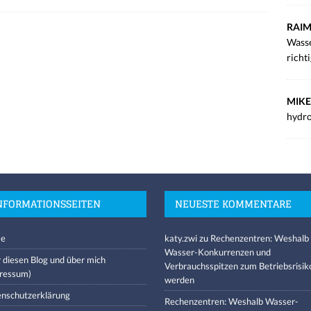
RAIM
Wasse
richt
MIKE
hydro
NFORMATIONSSEITEN
NEUESTE KOMMENTARE
e
katy.zwi
zu
Rechenzentren: Weshalb
Wasser-Konkurrenzen und
 diesen Blog und über mich
Verbrauchsspitzen zum Betriebsrisik
ressum)
werden
nschutzerklärung
Rechenzentren: Weshalb Wasser-