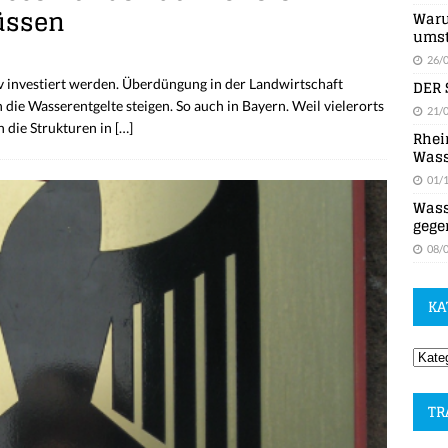
üssen
Waru
umst
26/
DER 
v investiert werden. Überdüngung in der Landwirtschaft
ie Wasserentgelte steigen. So auch in Bayern. Weil vielerorts
21/
 die Strukturen in
[…]
Rhei
Wass
01/
Wass
gege
08/
KA
TR