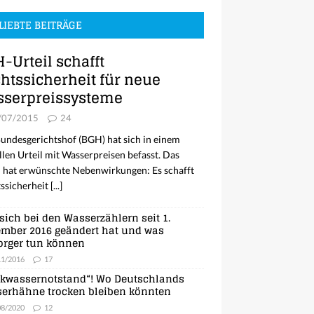
LIEBTE BEITRÄGE
-Urteil schafft
htssicherheit für neue
serpreissysteme
/07/2015
24
undesgerichtshof (BGH) hat sich in einem
llen Urteil mit Wasserpreisen befasst. Das
l hat erwünschte Nebenwirkungen: Es schafft
ssicherheit
[...]
sich bei den Wasserzählern seit 1.
mber 2016 geändert hat und was
orger tun können
11/2016
17
nkwassernotstand“! Wo Deutschlands
erhähne trocken bleiben könnten
08/2020
12