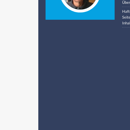
Über
Haft
Seit
Inha