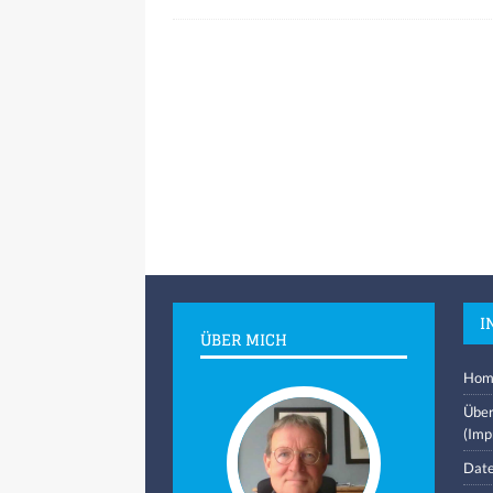
I
ÜBER MICH
Hom
Über
(Imp
Date