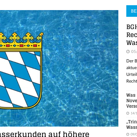
BE
BGH
Rec
Was
05
Der B
aktue
Urtei
Recht
Was 
Nove
Vers
14/
„Tri
Wass
asserkunden auf höhere
09/