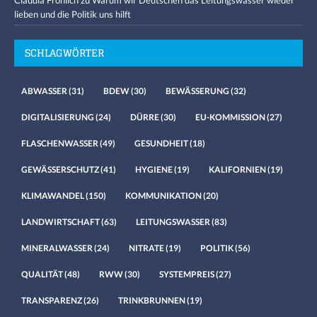
lieben und die Politik uns hilft
SCHLAGWÖRTER
ABWASSER
(31)
BDEW
(30)
BEWÄSSERUNG
(32)
DIGITALISIERUNG
(24)
DÜRRE
(30)
EU-KOMMISSION
(27)
FLASCHENWASSER
(49)
GESUNDHEIT
(18)
GEWÄSSERSCHUTZ
(41)
HYGIENE
(19)
KALIFORNIEN
(19)
KLIMAWANDEL
(150)
KOMMUNIKATION
(20)
LANDWIRTSCHAFT
(63)
LEITUNGSWASSER
(83)
MINERALWASSER
(24)
NITRATE
(19)
POLITIK
(56)
QUALITÄT
(48)
RWW
(30)
SYSTEMPREIS
(27)
TRANSPARENZ
(26)
TRINKBRUNNEN
(19)