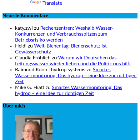
Powered by
Translate
Neueste Kommentare
katy.zwi zu
Rechenzentren: Weshalb Wasser-
Konkurrenzen und Verbrauchsspitzen zum
Betriebsrisiko werden
Heidi zu
Welt-Bienentag: Bienenschutz ist
Gewässerschutz
Claudia Fröhlich zu
Warum wir Deutschen das
Leitungswasser wieder lieben und die Politik uns hilft
Raimund Koop | hydrop systems zu
Smartes
Wassermonitoring: Das hydrop – eine Idee zur richtigen
Zeit
Mike G. Hiatt zu
Smartes Wassermonitoring: Das
hydrop – eine Idee zur richtigen Zeit
Über mich