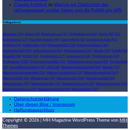
Claudia Fröhlich
zu
Warum wir Deutschen das
Leitungswasser wieder lieben und die Politik uns hilft
Schlagwörter
Abwasser
(31)
Bdew
(30)
Bewässerung
(32)
Digitalisierung
(24)
Dürre
(30)
EU-
Kommission
(27)
Flaschenwasser
(49)
Gesundheit
(18)
Gewässerschutz
(41)
Hygiene
(19)
Kalifornien
(19)
Klimawandel
(150)
Kommunikation
(20)
Landwirtschaft
(63)
Leitungswasser
(83)
Mineralwasser
(24)
Nitrate
(19)
Politik
(56)
Qualität
(48)
RWW
(30)
Systempreis
(27)
Transparenz
(26)
Trinkbrunnen
(19)
Trinkwasser
(218)
Trinkwasserqualität
(21)
Trinkwasserversorgung
(43)
Trockenheit
(19)
Umweltbundesamt
(19)
USA
(20)
Versorgungssicherheit
(83)
Wasser
(37)
Wasserentnahmeentgelt
(26)
Wasserfussabdruck
(19)
Wasserknappheit
(147)
Wasserpolitik
(26)
Wasserpreis
(44)
Wasserpreise
(110)
Wasserqualität
(24)
Wassersparen
(99)
Wasserspender
(25)
Wasserverbrauch
(25)
Wasserversorger
(24)
Wasserversorgung
(63)
Wasserwirtschaft
(30)
Wasserzähler
(21)
Datenschutzerklärung
Über diesen Blog / Impressum
Haftungsausschluss
Copyright © 2026 | MH Magazine WordPress Theme von
MH
Themes