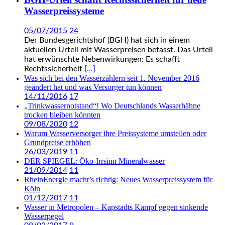
Wasserpreissysteme
05/07/2015
24
Der Bundesgerichtshof (BGH) hat sich in einem
aktuellen Urteil mit Wasserpreisen befasst. Das Urteil
hat erwünschte Nebenwirkungen: Es schafft
Rechtssicherheit
[...]
Was sich bei den Wasserzählern seit 1. November 2016
geändert hat und was Versorger tun können
14/11/2016
17
„Trinkwassernotstand“! Wo Deutschlands Wasserhähne
trocken bleiben könnten
09/08/2020
12
Warum Wasserversorger ihre Preissysteme umstellen oder
Grundpreise erhöhen
26/03/2019
11
DER SPIEGEL: Öko-Irrsinn Mineralwasser
21/09/2014
11
RheinEnergie macht’s richtig: Neues Wasserpreissystem für
Köln
01/12/2017
11
Wasser in Metropolen – Kapstadts Kampf gegen sinkende
Wasserpegel