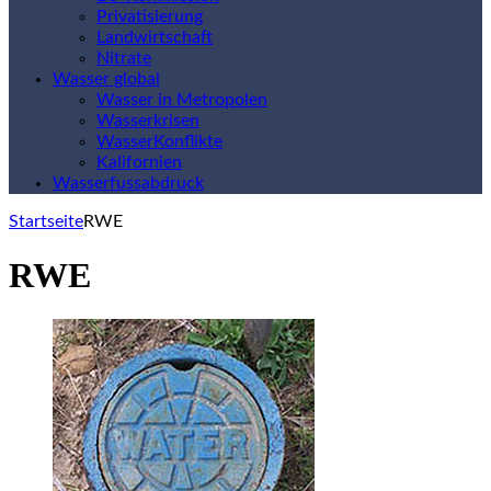
Privatisierung
Landwirtschaft
Nitrate
Wasser global
Wasser in Metropolen
Wasserkrisen
WasserKonflikte
Kalifornien
Wasserfussabdruck
Startseite
RWE
RWE