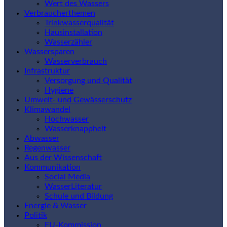
Wert des Wassers
Verbraucherthemen
Trinkwasserqualität
Hausinstallation
Wasserzähler
Wassersparen
Wasserverbrauch
Infrastruktur
Versorgung und Qualität
Hygiene
Umwelt- und Gewässerschutz
Klimawandel
Hochwasser
Wasserknappheit
Abwasser
Regenwasser
Aus der Wissenschaft
Kommunikation
Social Media
WasserLiteratur
Schule und Bildung
Energie & Wasser
Politik
EU-Kommission