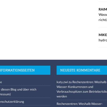
RAIM
Wasse
richt
MIKE
hydro
NFORMATIONSSEITEN
NEUESTE KOMMENTARE
e
katy.zwi
zu
Rechenzentren: Weshalb
Wasser-Konkurrenzen und
 diesen Blog und über mich
Verbrauchsspitzen zum Betriebsrisik
ressum)
werden
nschutzerklärung
Rechenzentren: Weshalb Wasser-