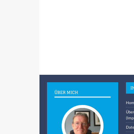
I
ÜBER MICH
Hom
Über
(Imp
Date