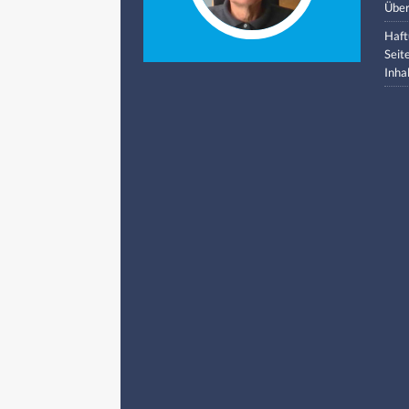
Über
Haft
Seit
Inha