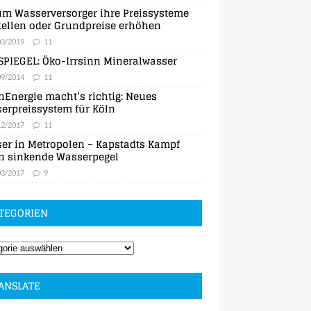
m Wasserversorger ihre Preissysteme
ellen oder Grundpreise erhöhen
03/2019
11
SPIEGEL: Öko-Irrsinn Mineralwasser
09/2014
11
nEnergie macht’s richtig: Neues
erpreissystem für Köln
12/2017
11
er in Metropolen – Kapstadts Kampf
n sinkende Wasserpegel
03/2017
9
TEGORIEN
ANSLATE