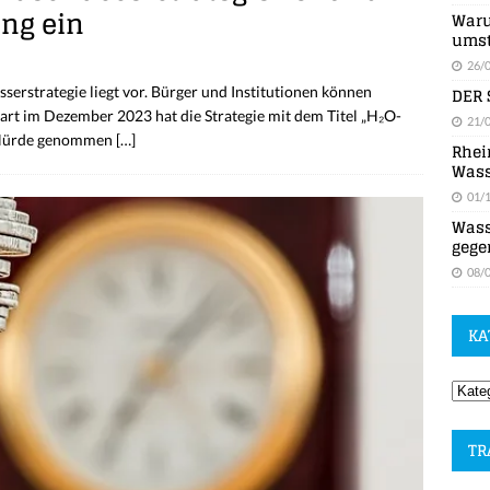
ung ein
Waru
umst
26/
DER 
rstrategie liegt vor. Bürger und Institutionen können
art im Dezember 2023 hat die Strategie mit dem Titel „H₂O-
21/
e Hürde genommen
[…]
Rhei
Wass
01/
Wass
gege
08/
KA
TR