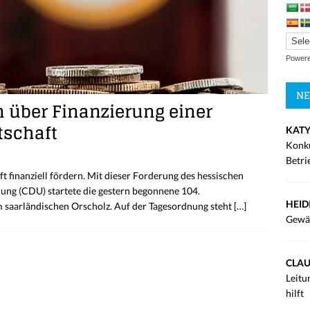
Power
NE
 über Finanzierung einer
tschaft
KATY
Konku
Betri
t finanziell fördern. Mit dieser Forderung des hessischen
ung (CDU) startete die gestern begonnene 104.
HEID
 saarländischen Orscholz. Auf der Tagesordnung steht
[…]
Gewä
CLAU
Leitu
hilft