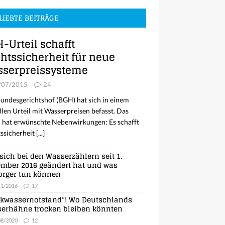
LIEBTE BEITRÄGE
-Urteil schafft
htssicherheit für neue
serpreissysteme
/07/2015
24
undesgerichtshof (BGH) hat sich in einem
llen Urteil mit Wasserpreisen befasst. Das
l hat erwünschte Nebenwirkungen: Es schafft
ssicherheit
[...]
sich bei den Wasserzählern seit 1.
mber 2016 geändert hat und was
orger tun können
11/2016
17
nkwassernotstand“! Wo Deutschlands
erhähne trocken bleiben könnten
08/2020
12