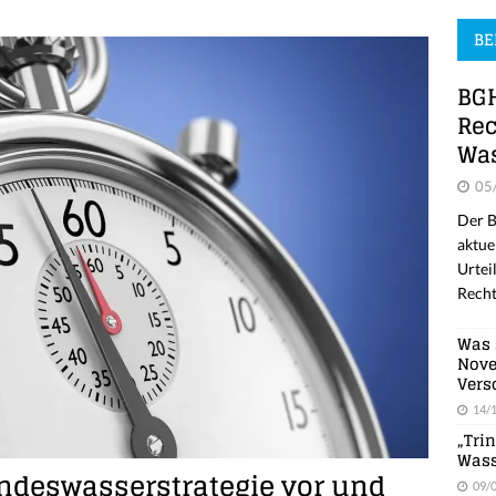
BE
BGH
Rec
Was
05
Der B
aktue
Urtei
Recht
Was 
Nove
Vers
14/
„Tri
Wass
andeswasserstrategie vor und
09/