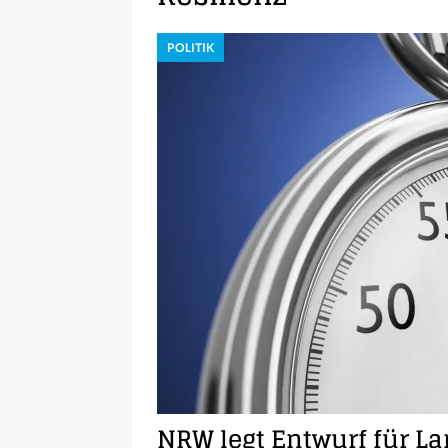
POLITIK
NRW legt Entwurf für L