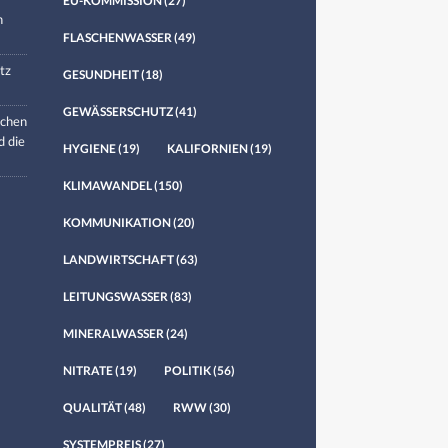
EU-KOMMISSION
(27)
n
FLASCHENWASSER
(49)
tz
GESUNDHEIT
(18)
GEWÄSSERSCHUTZ
(41)
chen
d die
HYGIENE
(19)
KALIFORNIEN
(19)
KLIMAWANDEL
(150)
KOMMUNIKATION
(20)
LANDWIRTSCHAFT
(63)
LEITUNGSWASSER
(83)
MINERALWASSER
(24)
NITRATE
(19)
POLITIK
(56)
QUALITÄT
(48)
RWW
(30)
SYSTEMPREIS
(27)