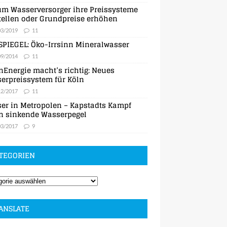
m Wasserversorger ihre Preissysteme
ellen oder Grundpreise erhöhen
03/2019
11
SPIEGEL: Öko-Irrsinn Mineralwasser
09/2014
11
nEnergie macht’s richtig: Neues
erpreissystem für Köln
12/2017
11
er in Metropolen – Kapstadts Kampf
n sinkende Wasserpegel
03/2017
9
TEGORIEN
ANSLATE