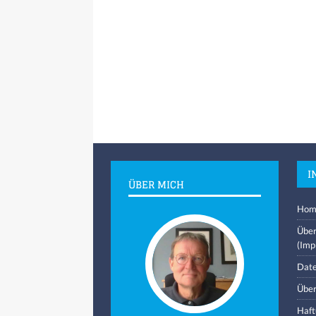
I
ÜBER MICH
Hom
Über
(Imp
Date
Über
Haft