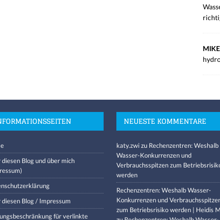
Wasse
richt
MIKE
hydro
NFORMATIONSSEITEN
NEUESTE KOMMENTARE
e
katy.zwi
zu
Rechenzentren: Weshalb
Wasser-Konkurrenzen und
 diesen Blog und über mich
Verbrauchsspitzen zum Betriebsrisik
ressum)
werden
nschutzerklärung
Rechenzentren: Weshalb Wasser-
Konkurrenzen und Verbrauchsspitze
 diesen Blog / Impressum
zum Betriebsrisiko werden | Heidis M
ungsbeschränkung für verlinkte
zu
Rechenzentren: Weshalb Wasser-