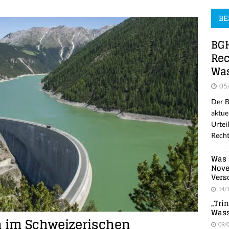
BE
BGH
Rec
Was
05
Der B
aktue
Urtei
Recht
Was 
Nove
Vers
14/
„Tri
Wass
n im Schweizerischen
09/