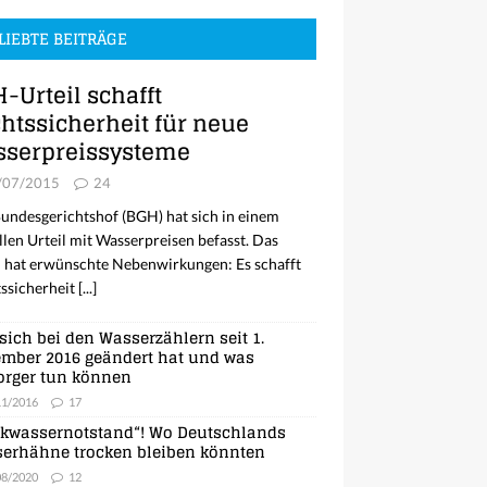
LIEBTE BEITRÄGE
-Urteil schafft
htssicherheit für neue
serpreissysteme
/07/2015
24
undesgerichtshof (BGH) hat sich in einem
llen Urteil mit Wasserpreisen befasst. Das
l hat erwünschte Nebenwirkungen: Es schafft
ssicherheit
[...]
sich bei den Wasserzählern seit 1.
mber 2016 geändert hat und was
orger tun können
11/2016
17
nkwassernotstand“! Wo Deutschlands
erhähne trocken bleiben könnten
08/2020
12