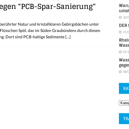
 gegen “PCB-Spar-Sanierung“
Waru
umst
26/
DER 
berührter Natur und kristallklaren Gebirgsbächen unter
Flüsschen Spöl, das im Süden Graubündens durch diesen
21/
ung. Dort sind PCB-haltige Sedimente
[…]
Rhei
Wass
01/
Wass
gege
08/
KA
TR