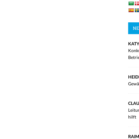
NE
KATY
Konku
Betri
HEID
Gewä
CLAU
Leitu
hilft
RAIM