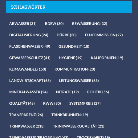
SCHLAGWÖRTER
ABWASSER
(31)
BDEW
(30)
BEWÄSSERUNG
(32)
DIGITALISIERUNG
(24)
DÜRRE
(30)
EU-KOMMISSION
(27)
FLASCHENWASSER
(49)
GESUNDHEIT
(18)
GEWÄSSERSCHUTZ
(41)
HYGIENE
(19)
KALIFORNIEN
(19)
KLIMAWANDEL
(150)
KOMMUNIKATION
(20)
LANDWIRTSCHAFT
(63)
LEITUNGSWASSER
(83)
MINERALWASSER
(24)
NITRATE
(19)
POLITIK
(56)
QUALITÄT
(48)
RWW
(30)
SYSTEMPREIS
(27)
TRANSPARENZ
(26)
TRINKBRUNNEN
(19)
TRINKWASSER
(218)
TRINKWASSERQUALITÄT
(21)
TRINKWASSERVERSORGUNG
(43)
TROCKENHEIT
(19)