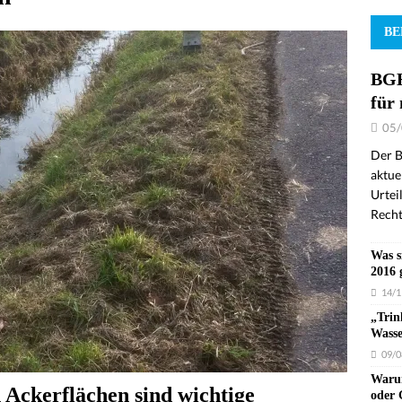
BE
BGH
für
05/
Der B
aktue
Urtei
Recht
Was s
2016 
14/1
„Trin
Wasse
09/0
Warum
 Ackerflächen sind wichtige
oder 