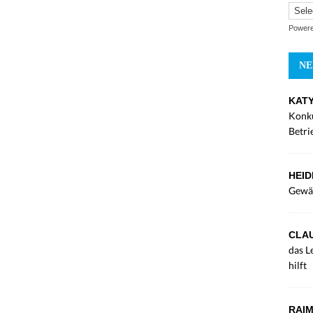
Power
NE
KATY
Konku
Betri
HEID
Gewä
CLAU
das L
hilft
RAIM