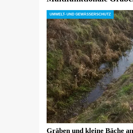
UMWELT- UND GEWÄSSERSCHUTZ
Gräben und kleine Bäche an