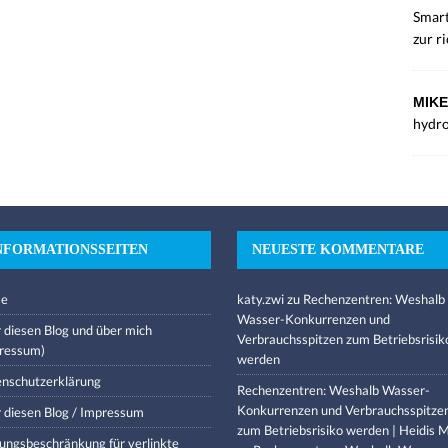
Smart
zur r
MIKE
hydro
NFORMATIONSSEITEN
NEUESTE KOMMENTARE
e
katy.zwi
zu
Rechenzentren: Weshalb
Wasser-Konkurrenzen und
 diesen Blog und über mich
Verbrauchsspitzen zum Betriebsrisik
ressum)
werden
nschutzerklärung
Rechenzentren: Weshalb Wasser-
Konkurrenzen und Verbrauchsspitze
 diesen Blog / Impressum
zum Betriebsrisiko werden | Heidis M
ungsbeschränkung für verlinkte