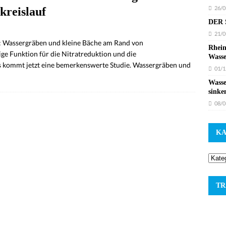
26/0
kreislauf
DER S
21/0
: Wassergräben und kleine Bäche am Rand von
Rhein
ge Funktion für die Nitratreduktion und die
Wasse
 kommt jetzt eine bemerkenswerte Studie. Wassergräben und
01/1
Wasse
sinke
08/0
KA
TR