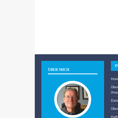
I
ÜBER MICH
Hom
Über
(Imp
Date
Über
Haft