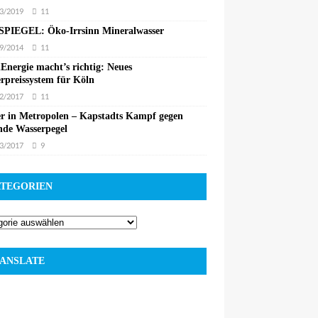
3/2019
11
PIEGEL: Öko-Irrsinn Mineralwasser
9/2014
11
Energie macht’s richtig: Neues
rpreissystem für Köln
2/2017
11
r in Metropolen – Kapstadts Kampf gegen
nde Wasserpegel
3/2017
9
TEGORIEN
ANSLATE