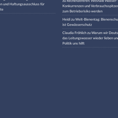
zu
Rechenzentren: Weshalb Wasser-
en und Haftungsausschluss für
Konkurrenzen und Verbrauchsspitze
lte
zum Betriebsrisiko werden
Heidi
zu
Welt-Bienentag: Bienenschu
ist Gewässerschutz
Claudia Fröhlich
zu
Warum wir Deuts
das Leitungswasser wieder lieben un
Politik uns hilft