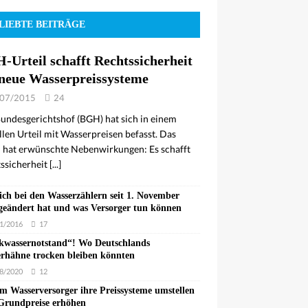
LIEBTE BEITRÄGE
-Urteil schafft Rechtssicherheit
 neue Wasserpreissysteme
07/2015
24
undesgerichtshof (BGH) hat sich in einem
llen Urteil mit Wasserpreisen befasst. Das
l hat erwünschte Nebenwirkungen: Es schafft
ssicherheit
[...]
ich bei den Wasserzählern seit 1. November
geändert hat und was Versorger tun können
1/2016
17
kwassernotstand“! Wo Deutschlands
rhähne trocken bleiben könnten
8/2020
12
 Wasserversorger ihre Preissysteme umstellen
Grundpreise erhöhen