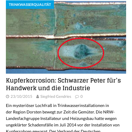
TRINKWASSERQUALITÄT
Kupferkorrosion: Schwarzer Peter für’s
Handwerk und die Industrie
23/10/2015
Siegfried Gendries
0
Ein mysteriöser Lochfraß in Trinkwasserinstallationen in
der Region Dorsten bewegt zur Zeit die Gemüter. Die NRW-
Landesfachgruppe Installateur und Heizungsbau hatte wegen
ungeklärter Schadensfälle im Juli 2014 vor der Installation von
Kupferrohren gewarnt. Der Verband der Deutschen