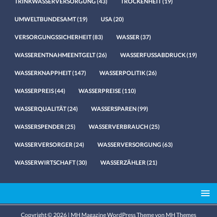
TRINKWASSERVERSORGUNG
(43)
TROCKENHEIT
(19)
UMWELTBUNDESAMT
(19)
USA
(20)
VERSORGUNGSSICHERHEIT
(83)
WASSER
(37)
WASSERENTNAHMEENTGELT
(26)
WASSERFUSSABDRUCK
(19)
WASSERKNAPPHEIT
(147)
WASSERPOLITIK
(26)
WASSERPREIS
(44)
WASSERPREISE
(110)
WASSERQUALITÄT
(24)
WASSERSPAREN
(99)
WASSERSPENDER
(25)
WASSERVERBRAUCH
(25)
WASSERVERSORGER
(24)
WASSERVERSORGUNG
(63)
WASSERWIRTSCHAFT
(30)
WASSERZÄHLER
(21)
Copyright © 2026 | MH Magazine WordPress Theme von
MH Themes