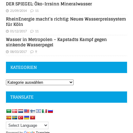
DER SPIEGEL: Öko-Irrsinn Mineralwasser
21/09/2014
11
RheinEnergie macht’s richtig: Neues Wasserpreissystem
für Köln
01/12/2017
11
Wasser in Metropolen – Kapstadts Kampf gegen
sinkende Wasserpegel
08/03/2017
9
KATEGORIEN
TRANSLATE
Powered by
Translate