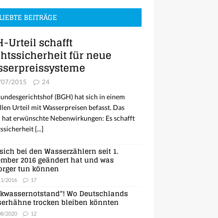
LIEBTE BEITRÄGE
-Urteil schafft
htssicherheit für neue
serpreissysteme
/07/2015
24
undesgerichtshof (BGH) hat sich in einem
llen Urteil mit Wasserpreisen befasst. Das
l hat erwünschte Nebenwirkungen: Es schafft
ssicherheit
[...]
sich bei den Wasserzählern seit 1.
mber 2016 geändert hat und was
orger tun können
11/2016
17
nkwassernotstand“! Wo Deutschlands
erhähne trocken bleiben könnten
08/2020
12