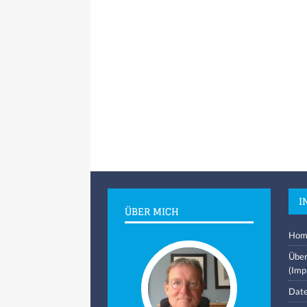
I
ÜBER MICH
Hom
Über
(Imp
Date