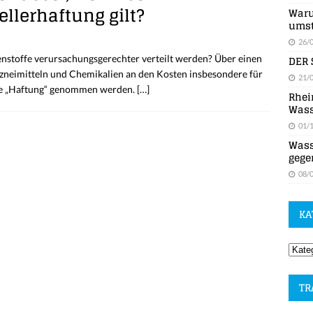
ellerhaftung gilt?
Waru
umst
26/
DER 
stoffe verursachungsgerechter verteilt werden? Über einen
rzneimitteln und Chemikalien an den Kosten insbesondere für
21/
die „Haftung“ genommen werden.
[…]
Rhei
Wass
01/
Wass
gege
08/
KA
TR