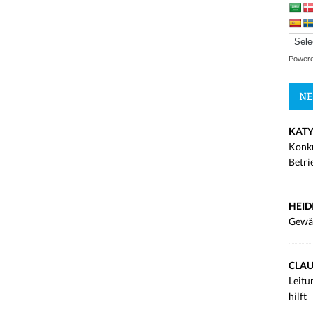
Power
NE
KATY
Konku
Betri
HEID
Gewä
CLAU
Leitu
hilft