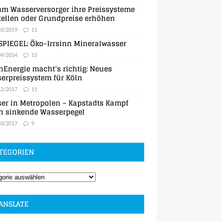
m Wasserversorger ihre Preissysteme
ellen oder Grundpreise erhöhen
03/2019
11
SPIEGEL: Öko-Irrsinn Mineralwasser
09/2014
11
nEnergie macht’s richtig: Neues
erpreissystem für Köln
12/2017
11
er in Metropolen – Kapstadts Kampf
n sinkende Wasserpegel
03/2017
9
TEGORIEN
ANSLATE