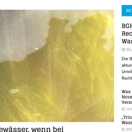
BE
BGH
Rec
Was
05
Der B
aktue
Urtei
Recht
Was 
Nove
Vers
14/
„Tri
Wass
Gewässer, wenn bei
09/