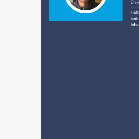
Über
Haft
Seit
Inha