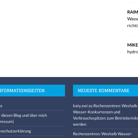
RAIM
Wasse
richt
MIKE
hydro
NFORMATIONSSEITEN
NEUESTE KOMMENTARE
e
katy.zwi
zu
Rechenzentren: Weshalb
Wasser-Konkurrenzen und
 diesen Blog und über mich
Verbrauchsspitzen zum Betriebsrisik
ressum)
werden
nschutzerklärung
Rechenzentren: Weshalb Wasser-