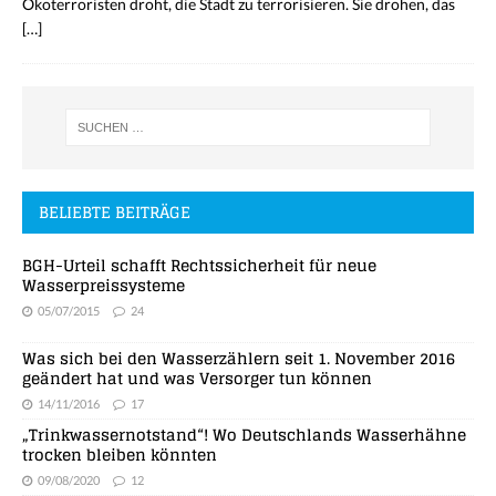
Ökoterroristen droht, die Stadt zu terrorisieren. Sie drohen, das
[…]
BELIEBTE BEITRÄGE
BGH-Urteil schafft Rechtssicherheit für neue
Wasserpreissysteme
05/07/2015
24
Was sich bei den Wasserzählern seit 1. November 2016
geändert hat und was Versorger tun können
14/11/2016
17
„Trinkwassernotstand“! Wo Deutschlands Wasserhähne
trocken bleiben könnten
09/08/2020
12