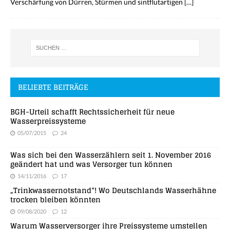
Verschärfung von Dürren, Stürmen und sintflutartigen
[…]
BELIEBTE BEITRÄGE
BGH-Urteil schafft Rechtssicherheit für neue
Wasserpreissysteme
05/07/2015
24
Was sich bei den Wasserzählern seit 1. November 2016
geändert hat und was Versorger tun können
14/11/2016
17
„Trinkwassernotstand“! Wo Deutschlands Wasserhähne
trocken bleiben könnten
09/08/2020
12
Warum Wasserversorger ihre Preissysteme umstellen