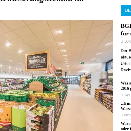
BE
BGH
für
05/
Der B
aktue
Urtei
Recht
Was s
2016 
14/1
„Trin
Wasse
09/0
Warum
oder 