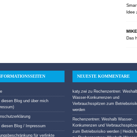
Smart
Idee 
MIKE
Das h
NFORMATIONSSEITEN
NEUESTE KOMMENTARE
e
katy.zwi
zu
Rechenzentren: Weshal
Wasser-Konkurrenzen und
 diesen Blog und über mich
Verbrauchsspitzen zum Betriebsrisi
ressum)
werden
nschutzerklärung
Rechenzentren: Weshalb Wasser-
Konkurrenzen und Verbrauchsspitze
 diesen Blog / Impressum
zum Betriebsrisiko werden | Heidis 
ungsbeschränkung für verlinkte