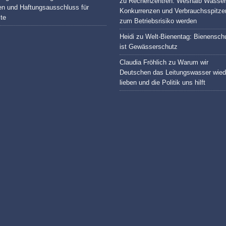
zu
Rechenzentren: Weshalb Wasser
en und Haftungsausschluss für
Konkurrenzen und Verbrauchsspitze
lte
zum Betriebsrisiko werden
Heidi
zu
Welt-Bienentag: Bienensch
ist Gewässerschutz
Claudia Fröhlich
zu
Warum wir
Deutschen das Leitungswasser wied
lieben und die Politik uns hilft