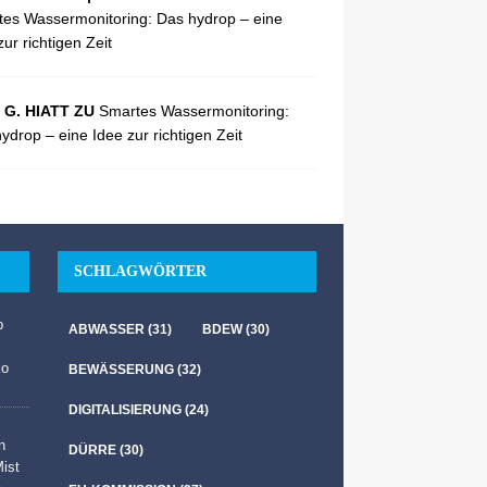
es Wassermonitoring: Das hydrop – eine
zur richtigen Zeit
 G. HIATT ZU
Smartes Wassermonitoring:
ydrop – eine Idee zur richtigen Zeit
SCHLAGWÖRTER
b
ABWASSER
(31)
BDEW
(30)
ko
BEWÄSSERUNG
(32)
DIGITALISIERUNG
(24)
n
DÜRRE
(30)
Mist