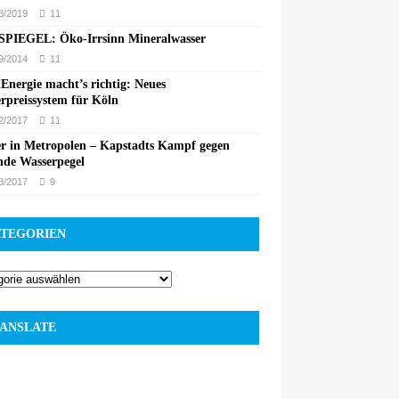
3/2019
11
PIEGEL: Öko-Irrsinn Mineralwasser
9/2014
11
Energie macht’s richtig: Neues
rpreissystem für Köln
2/2017
11
r in Metropolen – Kapstadts Kampf gegen
nde Wasserpegel
3/2017
9
TEGORIEN
ANSLATE