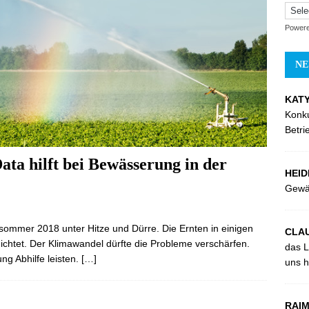
Power
NE
KATY
Konk
Betri
ata hilft bei Bewässerung in der
HEID
Gewä
sommer 2018 unter Hitze und Dürre. Die Ernten in einigen
CLAU
ichtet. Der Klimawandel dürfte die Probleme verschärfen.
das L
g Abhilfe leisten.
[…]
uns hi
RAIM