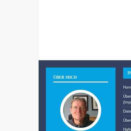
I
ÜBER MICH
Hom
Über
(Imp
Date
Über
Haft