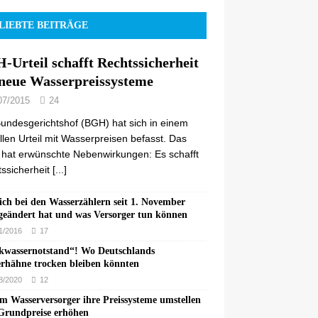
LIEBTE BEITRÄGE
-Urteil schafft Rechtssicherheit
 neue Wasserpreissysteme
07/2015
24
undesgerichtshof (BGH) hat sich in einem
llen Urteil mit Wasserpreisen befasst. Das
l hat erwünschte Nebenwirkungen: Es schafft
ssicherheit
[...]
ich bei den Wasserzählern seit 1. November
geändert hat und was Versorger tun können
1/2016
17
kwassernotstand“! Wo Deutschlands
rhähne trocken bleiben könnten
8/2020
12
 Wasserversorger ihre Preissysteme umstellen
Grundpreise erhöhen