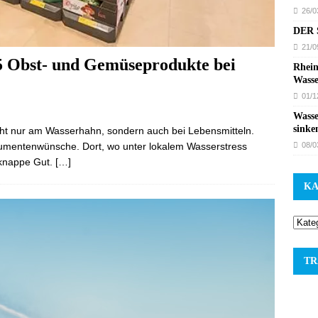
26/0
DER S
21/0
5 Obst- und Gemüseprodukte bei
Rhein
Wasse
01/1
Wasse
sinke
cht nur am Wasserhahn, sondern auch bei Lebensmitteln.
08/0
sumentenwünsche. Dort, wo unter lokalem Wasserstress
 knappe Gut.
[…]
KA
TR