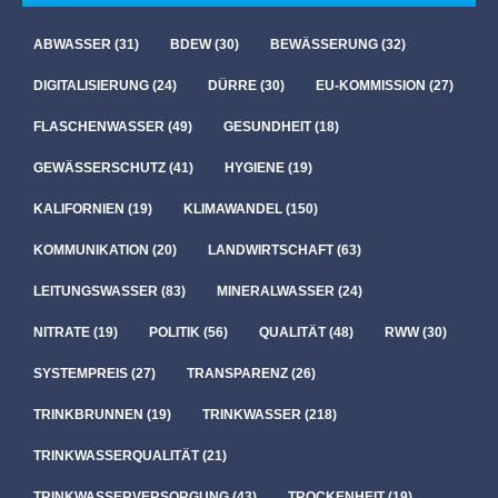
ABWASSER
(31)
BDEW
(30)
BEWÄSSERUNG
(32)
DIGITALISIERUNG
(24)
DÜRRE
(30)
EU-KOMMISSION
(27)
FLASCHENWASSER
(49)
GESUNDHEIT
(18)
GEWÄSSERSCHUTZ
(41)
HYGIENE
(19)
KALIFORNIEN
(19)
KLIMAWANDEL
(150)
KOMMUNIKATION
(20)
LANDWIRTSCHAFT
(63)
LEITUNGSWASSER
(83)
MINERALWASSER
(24)
NITRATE
(19)
POLITIK
(56)
QUALITÄT
(48)
RWW
(30)
SYSTEMPREIS
(27)
TRANSPARENZ
(26)
TRINKBRUNNEN
(19)
TRINKWASSER
(218)
TRINKWASSERQUALITÄT
(21)
TRINKWASSERVERSORGUNG
(43)
TROCKENHEIT
(19)