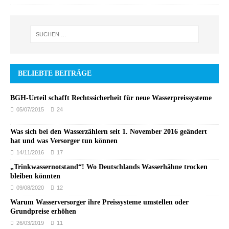
BELIEBTE BEITRÄGE
BGH-Urteil schafft Rechtssicherheit für neue Wasserpreissysteme
05/07/2015
24
Was sich bei den Wasserzählern seit 1. November 2016 geändert
hat und was Versorger tun können
14/11/2016
17
„Trinkwassernotstand“! Wo Deutschlands Wasserhähne trocken
bleiben könnten
09/08/2020
12
Warum Wasserversorger ihre Preissysteme umstellen oder
Grundpreise erhöhen
26/03/2019
11