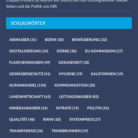
lieben und die Politik uns hilft
SCHLAGWÖRTER
ABWASSER
(31)
BDEW
(30)
BEWÄSSERUNG
(32)
DIGITALISIERUNG
(24)
DÜRRE
(30)
EU-KOMMISSION
(27)
FLASCHENWASSER
(49)
GESUNDHEIT
(18)
GEWÄSSERSCHUTZ
(41)
HYGIENE
(19)
KALIFORNIEN
(19)
KLIMAWANDEL
(150)
KOMMUNIKATION
(20)
LANDWIRTSCHAFT
(63)
LEITUNGSWASSER
(83)
MINERALWASSER
(24)
NITRATE
(19)
POLITIK
(56)
QUALITÄT
(48)
RWW
(30)
SYSTEMPREIS
(27)
TRANSPARENZ
(26)
TRINKBRUNNEN
(19)