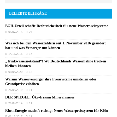
BELIEBTE BEITRÄGE
BGH-Urteil schafft Rechtssicherheit für neue Wasserpreissysteme
05/07/2015
24
Was sich bei den Wasserzählern seit 1. November 2016 geändert
hat und was Versorger tun können
14/11/2016
17
„Trinkwassernotstand“! Wo Deutschlands Wasserhähne trocken
bleiben könnten
09/08/2020
12
Warum Wasserversorger ihre Preissysteme umstellen oder
Grundpreise erhöhen
26/03/2019
11
DER SPIEGEL: Öko-Irrsinn Mineralwasser
21/09/2014
11
RheinEnergie macht’s richtig: Neues Wasserpreissystem für Köln
01/12/2017
11