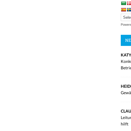
Power
NE
KATY
Konku
Betri
HEID
Gewä
CLAU
Leitu
hilft