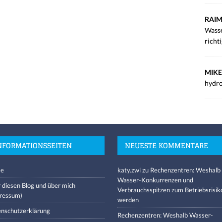
RAIM
Wasse
richt
MIKE
hydro
NFORMATIONSSEITEN
NEUESTE KOMMENTARE
e
katy.zwi
zu
Rechenzentren: Weshalb
Wasser-Konkurrenzen und
 diesen Blog und über mich
Verbrauchsspitzen zum Betriebsrisik
ressum)
werden
nschutzerklärung
Rechenzentren: Weshalb Wasser-