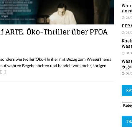
Waru
umst
26/
DER 
uf ARTE. Öko-Thriller über PFOA
21/
Rhei
Wass
01/
esonders wertvoller Öko-Thriller mit Bezug zum Wasserthema
Wass
gege
rt auf wahren Begebenheiten und handelt vom mehrjährigen
n
[…]
08/
KA
TR