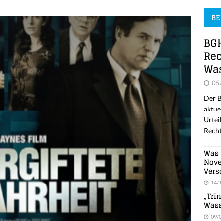
BE
BGH
Rec
Was
05
Der B
aktue
Urtei
Recht
Was 
Nove
Vers
14/
„Tri
Wass
09/