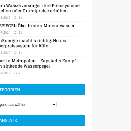
m Wasserversorger ihre Preissysteme
ellen oder Grundpreise erhöhen
03/2019
11
SPIEGEL: Öko-Irrsinn Mineralwasser
09/2014
11
nEnergie macht’s richtig: Neues
erpreissystem für Köln
12/2017
11
er in Metropolen – Kapstadts Kampf
n sinkende Wasserpegel
03/2017
9
TEGORIEN
ANSLATE