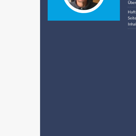
Über
Haft
Seit
Inha