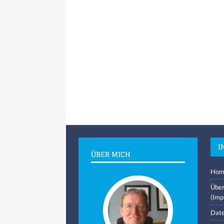
I
ÜBER MICH
Hom
Über
(Imp
Date