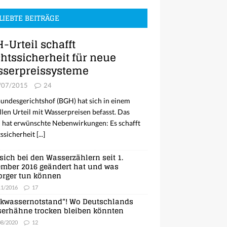
LIEBTE BEITRÄGE
-Urteil schafft
htssicherheit für neue
serpreissysteme
/07/2015
24
undesgerichtshof (BGH) hat sich in einem
llen Urteil mit Wasserpreisen befasst. Das
l hat erwünschte Nebenwirkungen: Es schafft
ssicherheit
[...]
sich bei den Wasserzählern seit 1.
mber 2016 geändert hat und was
orger tun können
11/2016
17
nkwassernotstand“! Wo Deutschlands
erhähne trocken bleiben könnten
08/2020
12