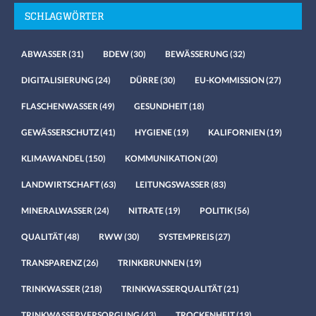
SCHLAGWÖRTER
ABWASSER
(31)
BDEW
(30)
BEWÄSSERUNG
(32)
DIGITALISIERUNG
(24)
DÜRRE
(30)
EU-KOMMISSION
(27)
FLASCHENWASSER
(49)
GESUNDHEIT
(18)
GEWÄSSERSCHUTZ
(41)
HYGIENE
(19)
KALIFORNIEN
(19)
KLIMAWANDEL
(150)
KOMMUNIKATION
(20)
LANDWIRTSCHAFT
(63)
LEITUNGSWASSER
(83)
MINERALWASSER
(24)
NITRATE
(19)
POLITIK
(56)
QUALITÄT
(48)
RWW
(30)
SYSTEMPREIS
(27)
TRANSPARENZ
(26)
TRINKBRUNNEN
(19)
TRINKWASSER
(218)
TRINKWASSERQUALITÄT
(21)
TRINKWASSERVERSORGUNG
(43)
TROCKENHEIT
(19)