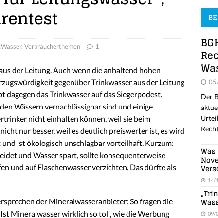
arentest
BE
BGH
kWasser
,
Verbraucherthemen
1
Rec
Was
 aus der Leitung. Auch wenn die anhaltend hohen
rzugswürdigkeit gegenüber Trinkwasser aus der Leitung
05
ebt dagegen das Trinkwasser auf das Siegerpodest.
Der B
den Wässern vernachlässigbar sind und einige
aktue
Urtei
rinker nicht einhalten können, weil sie beim
Recht
icht nur besser, weil es deutlich preiswerter ist, es wird
t und ist ökologisch unschlagbar vorteilhaft. Kurzum:
Was 
det und Wasser spart, sollte konsequenterweise
Nove
Vers
fen und auf Flaschenwasser verzichten. Das dürfte als
14/
„Tri
Wass
rsprechen der Mineralwasseranbieter: So fragen die
st Mineral­wasser wirk­lich so toll, wie die Werbung
09/