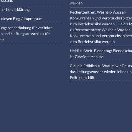
ressum)
werden
nschutzerklärung
Rechenzentren: Weshalb Wasser-
Konkurrenzen und Verbrauchsspitze
 diesen Blog / Impressum
zum Betriebsrisiko werden | Heidis M
ungsbeschränkung für verlinkte
zu
Rechenzentren: Weshalb Wasser-
en und Haftungsausschluss für
Konkurrenzen und Verbrauchsspitze
lte
zum Betriebsrisiko werden
Heidi
zu
Welt-Bienentag: Bienenschu
ist Gewässerschutz
Claudia Fröhlich
zu
Warum wir Deuts
das Leitungswasser wieder lieben un
Politik uns hilft