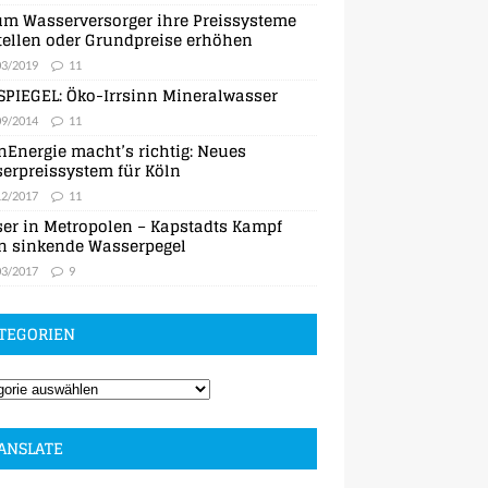
m Wasserversorger ihre Preissysteme
ellen oder Grundpreise erhöhen
03/2019
11
SPIEGEL: Öko-Irrsinn Mineralwasser
09/2014
11
nEnergie macht’s richtig: Neues
erpreissystem für Köln
12/2017
11
er in Metropolen – Kapstadts Kampf
n sinkende Wasserpegel
03/2017
9
TEGORIEN
ANSLATE