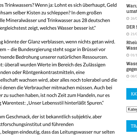
Waru
s Trink­wassers? Wenn ja: Lohnt es sich über­haupt, Geld
umst
ühsam selber Kisten zu schleppen? In dem großen
26/
ille Mineralwässer und Trinkwasser aus 28 deutschen
DER 
leichs­test zeigt, welches Wasser besser ist.“
21/
Rhei
g könnte der Glanz verblassen, wenn nichts getan wird.
Wass
em – die Bundesrgierung steht sogar in Brüssel vor
01/
achsende Bedrohung unserer natürlichen Ressourcen.
Wass
ut: überall wurden Werte im Bereich des Zulässigen
gege
änden oder Röntgenkontrastmitteln, eine
08/
llschaft wachsen wird, aber alles noch tolerabel und die
bei denen die Verbraucher mitmachen müssen. Auch bei
KA
er zu suchen haben, ist noch Zeit zum Handeln, nur es
 Warentest: „Unser Lebensstil hinterläßt Spuren.“
m Geschmack, der ist bekanntlich subjektiv, aber
ktforschungsinstitut und führenden
TR
belegen eindeutig, dass das Leitungswasser nur selten