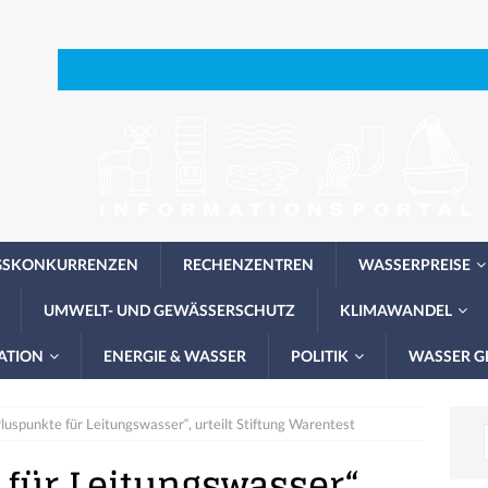
GSKONKURRENZEN
RECHENZENTREN
WASSERPREISE
UMWELT- UND GEWÄSSERSCHUTZ
KLIMAWANDEL
ATION
ENERGIE & WASSER
POLITIK
WASSER G
luspunkte für Leitungswasser“, urteilt Stiftung Warentest
 für Leitungswasser“,