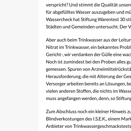
verspricht? Und stimmt die Qualität unsere
für abge­fülltes Wasser auszugeben und m
Wasser­check hat Stiftung Warentest 30 st
Städten und Gemeinden untersucht. Der Verg
Aber auch beim Trinkwasser aus der Leitun
Nitrat im Trinkwasser, ein bekanntes Probl
Gericht-, wir verdanken der Gülle eine w
Noch ist zumindest bei den Proben alles g
gemessen. Spuren von Arzneimittelrückst
Herausforderung, die mit Alterung der Gese
Versorger arbeiten bereits an Lösungen, 
vielen anderen Stoffen, die nichts im Wass
muss angefangen werden, denn, so Stiftung
Zum Abschluss noch ein kleiner Hinweis zu
Blindverkostungen des I.S.E.K., einem Mar
Anbieter von Trinkwassergeschmackstests, 