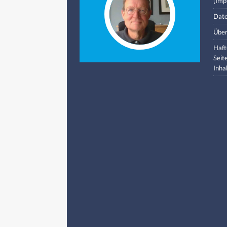
(Imp
Date
Über
Haft
Seit
Inha