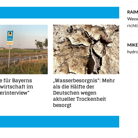
RAIM
Wasse
richt
MIKE
hydro
e für Bayerns
„Wasserbesorgnis“: Mehr
wirtschaft im
als die Hälfte der
rinterview“
Deutschen wegen
aktueller Trockenheit
besorgt