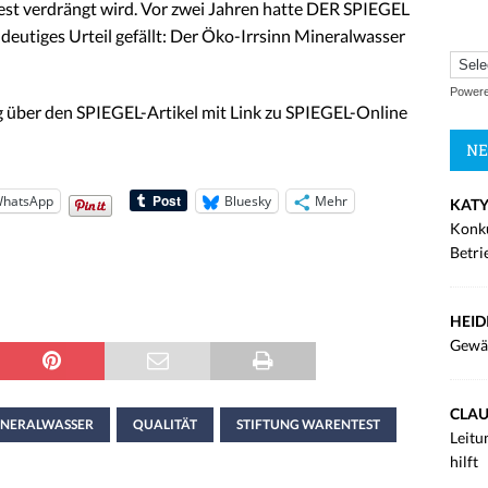
st verdrängt wird. Vor zwei Jahren hatte DER SPIEGEL
ndeutiges Urteil gefällt: Der Öko-Irrsinn Mineralwasser
Power
g über den SPIEGEL-Artikel mit Link zu SPIEGEL-Online
NE
hatsApp
Bluesky
Mehr
KATY
Konku
Betri
HEID
Gewä
CLAU
INERALWASSER
QUALITÄT
STIFTUNG WARENTEST
Leitu
hilft