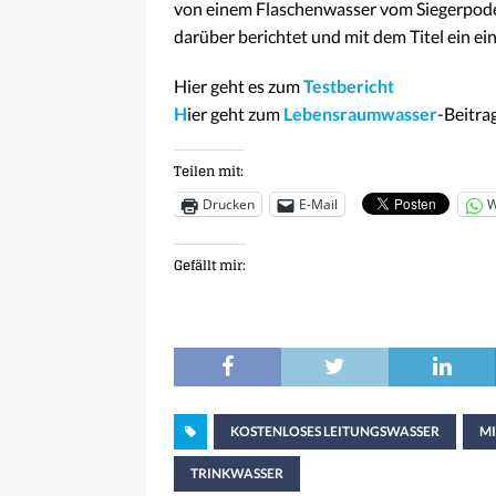
von einem Flaschenwasser vom Siegerpode
darüber berichtet und mit dem Titel ein ei
Hier geht es zum
Testbericht
H
ier geht zum
Lebensraumwasser
-Beitra
Teilen mit:
Drucken
E-Mail
W
Gefällt mir:
KOSTENLOSES LEITUNGSWASSER
M
TRINKWASSER