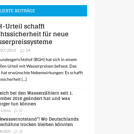
LIEBTE BEITRÄGE
-Urteil schafft
htssicherheit für neue
serpreissysteme
/07/2015
24
undesgerichtshof (BGH) hat sich in einem
llen Urteil mit Wasserpreisen befasst. Das
l hat erwünschte Nebenwirkungen: Es schafft
ssicherheit
[...]
sich bei den Wasserzählern seit 1.
mber 2016 geändert hat und was
orger tun können
11/2016
17
nkwassernotstand“! Wo Deutschlands
erhähne trocken bleiben könnten
08/2020
12