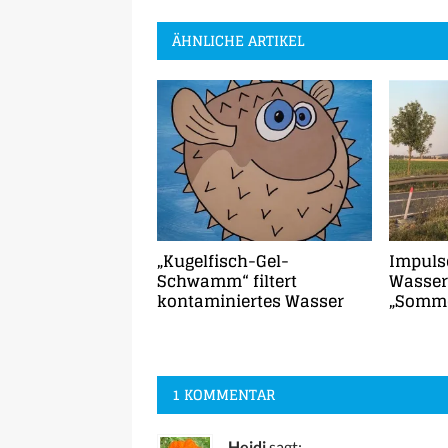
ÄHNLICHE ARTIKEL
„Kugelfisch-Gel-
Impuls
Schwamm“ filtert
Wasser
kontaminiertes Wasser
„Somme
1 KOMMENTAR
Heidi
sagt: