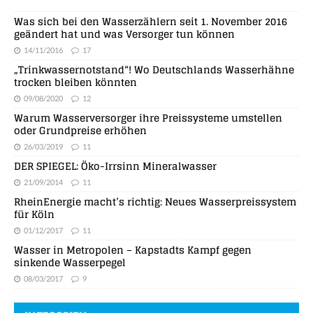
Was sich bei den Wasserzählern seit 1. November 2016
geändert hat und was Versorger tun können
14/11/2016
17
„Trinkwassernotstand“! Wo Deutschlands Wasserhähne
trocken bleiben könnten
09/08/2020
12
Warum Wasserversorger ihre Preissysteme umstellen
oder Grundpreise erhöhen
26/03/2019
11
DER SPIEGEL: Öko-Irrsinn Mineralwasser
21/09/2014
11
RheinEnergie macht’s richtig: Neues Wasserpreissystem
für Köln
01/12/2017
11
Wasser in Metropolen – Kapstadts Kampf gegen
sinkende Wasserpegel
08/03/2017
9