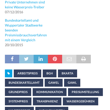
Private Unternehmen sind
keine Wasserpreis-Treiber
07/12/2016
Bundeskartellamt und
Wuppertaler Stadtwerke
beenden
Preismissbrauchsverfahren
mit einem Vergleich
20/10/2015
ARBEITSPREIS
BGH
BKARTA
BUNDESKARTELLAMT
GAWEL
GAWL
GRUNDPREIS
KOMMUNIKATION
PREISUMSTELLUNG
SYSTEMPREIS
TRANSPARENZ
WASSERGEBÜHREN