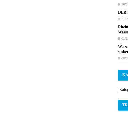
26/0
DER S
21/0
Rhein
Wasse
01/1
Wasse
sinke
08/0
KA
TR