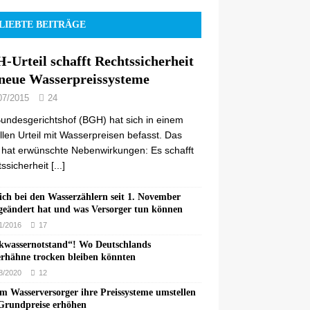
LIEBTE BEITRÄGE
-Urteil schafft Rechtssicherheit
 neue Wasserpreissysteme
07/2015
24
undesgerichtshof (BGH) hat sich in einem
llen Urteil mit Wasserpreisen befasst. Das
l hat erwünschte Nebenwirkungen: Es schafft
ssicherheit
[...]
ich bei den Wasserzählern seit 1. November
geändert hat und was Versorger tun können
1/2016
17
kwassernotstand“! Wo Deutschlands
rhähne trocken bleiben könnten
8/2020
12
 Wasserversorger ihre Preissysteme umstellen
Grundpreise erhöhen