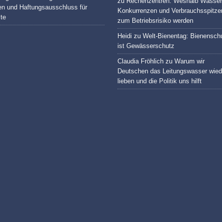
zu
Rechenzentren: Weshalb Wasser
en und Haftungsausschluss für
Konkurrenzen und Verbrauchsspitze
lte
zum Betriebsrisiko werden
Heidi
zu
Welt-Bienentag: Bienensch
ist Gewässerschutz
Claudia Fröhlich
zu
Warum wir
Deutschen das Leitungswasser wied
lieben und die Politik uns hilft