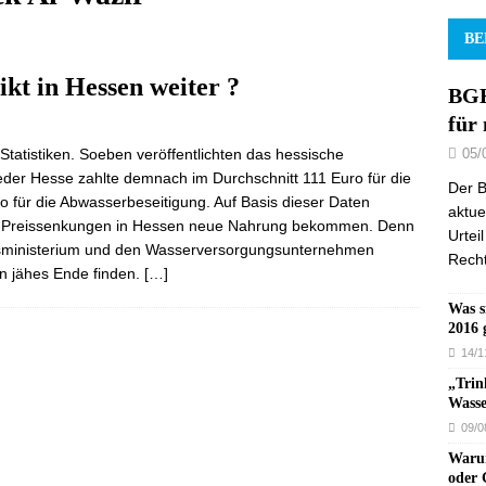
BE
kt in Hessen weiter ?
BGH
für
05/
-Statistiken. Soeben veröffentlichten das hessische
Jeder Hesse zahlte demnach im Durchschnitt 111 Euro für die
Der B
 für die Abwasserbeseitigung. Auf Basis dieser Daten
aktue
um Preissenkungen in Hessen neue Nahrung bekommen. Denn
Urtei
ftsministerium und den Wasserversorgungsunternehmen
Recht
ein jähes Ende finden.
[…]
Was s
2016 
14/1
„Trin
Wasse
09/0
Warum
oder 