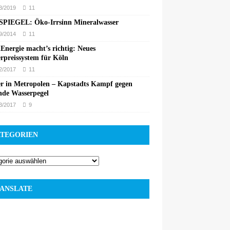
3/2019
11
PIEGEL: Öko-Irrsinn Mineralwasser
9/2014
11
Energie macht’s richtig: Neues
rpreissystem für Köln
2/2017
11
r in Metropolen – Kapstadts Kampf gegen
nde Wasserpegel
3/2017
9
TEGORIEN
ANSLATE