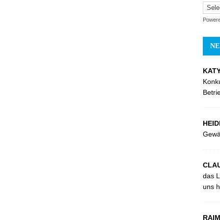
Power
NE
KATY
Konk
Betri
HEID
Gewä
CLAU
das L
uns hi
RAIM