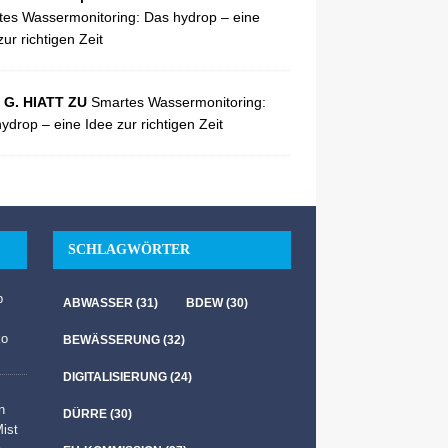
es Wassermonitoring: Das hydrop – eine
zur richtigen Zeit
 G. HIATT ZU
Smartes Wassermonitoring:
ydrop – eine Idee zur richtigen Zeit
SCHLAGWÖRTER
b
ABWASSER
(31)
BDEW
(30)
ko
BEWÄSSERUNG
(32)
DIGITALISIERUNG
(24)
n
DÜRRE
(30)
Mist