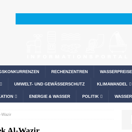
GSKONKURRENZEN
RECHENZENTREN
WASSERPREISE
UMWELT- UND GEWÄSSERSCHUTZ
KLIMAWANDEL
ATION
ENERGIE & WASSER
POLITIK
WASSER
l-Wazir
ek Al-Wazir