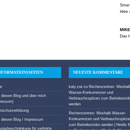
Smart
Idee 
MIKE
Das h
NFORMATIONSSEITEN
NEUESTE KOMMENTARE
e
katy.zwi
zu
Rechenzentren: Weshal
Wasser-Konkurrenzen und
 diesen Blog und über mich
Verbrauchsspitzen zum Betriebsrisi
ressum)
werden
nschutzerklärung
Rechenzentren: Weshalb Wasser-
Konkurrenzen und Verbrauchsspitze
 diesen Blog / Impressum
zum Betriebsrisiko werden | Heidis 
ungsbeschränkung für verlinkte