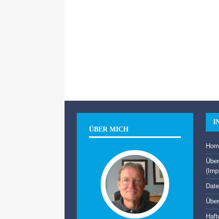
I
ÜBER MICH
Hom
Über
(Imp
Date
Über
Haft