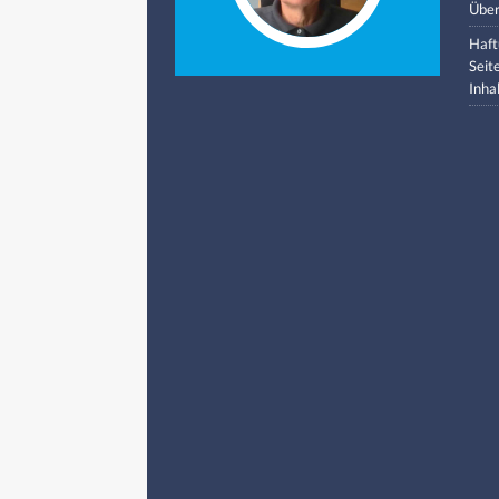
Über
Haft
Seit
Inha