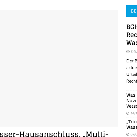
BE
BGH
Rec
Was
05
Der B
aktue
Urtei
Recht
Was 
Nove
Vers
14/
„Tri
Wass
sser-Hausanschluss. „Multi-
09/