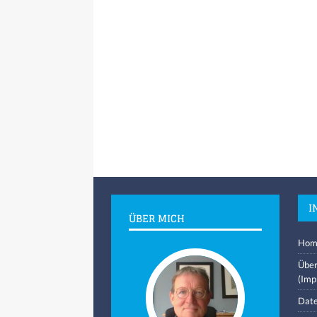
I
ÜBER MICH
Hom
Über
(Imp
Date