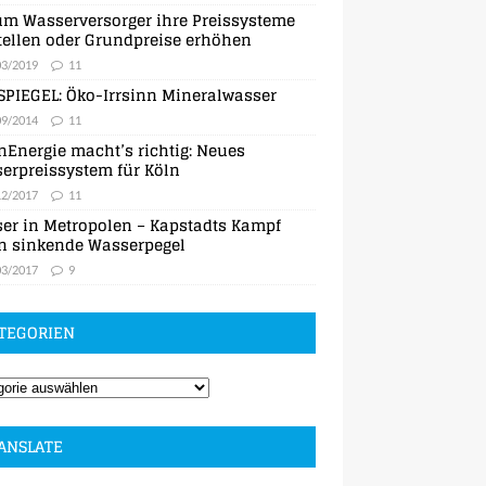
m Wasserversorger ihre Preissysteme
ellen oder Grundpreise erhöhen
03/2019
11
SPIEGEL: Öko-Irrsinn Mineralwasser
09/2014
11
nEnergie macht’s richtig: Neues
erpreissystem für Köln
12/2017
11
er in Metropolen – Kapstadts Kampf
n sinkende Wasserpegel
03/2017
9
TEGORIEN
ANSLATE