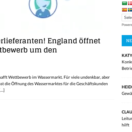
Power
lieferanten! England öffnet
NE
ttbewerb um den
KATY
Konku
Betri
hafft Wettbewerb im Wassermarkt. Für viele undenkbar, aber
isst die Öffnung des Wassermarktes für die Geschäftskunden
HEID
[…]
Gewä
CLAU
Leitu
hilft