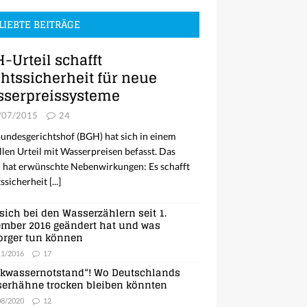
LIEBTE BEITRÄGE
-Urteil schafft
htssicherheit für neue
serpreissysteme
/07/2015
24
undesgerichtshof (BGH) hat sich in einem
llen Urteil mit Wasserpreisen befasst. Das
l hat erwünschte Nebenwirkungen: Es schafft
ssicherheit
[...]
sich bei den Wasserzählern seit 1.
mber 2016 geändert hat und was
orger tun können
11/2016
17
nkwassernotstand“! Wo Deutschlands
erhähne trocken bleiben könnten
08/2020
12