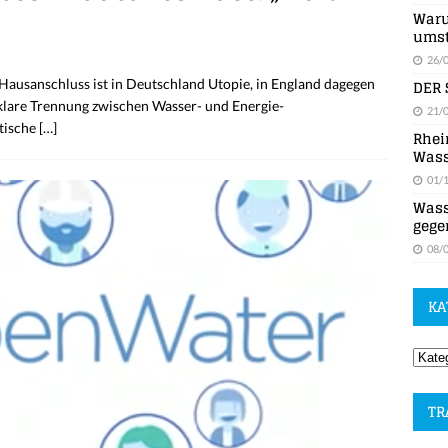
d
Waru
umst
26/
DER 
usanschluss ist in Deutschland Utopie, in England dagegen
ne klare Trennung zwischen Wasser- und Energie-
21/
itische
[…]
Rhei
Wass
01/
Wass
gege
08/
KA
TR