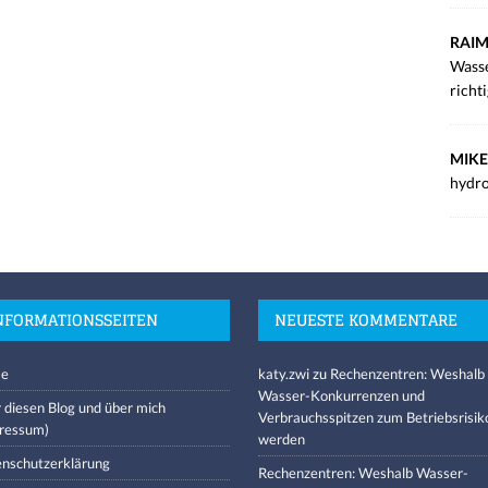
RAIM
Wasse
richt
MIKE
hydro
NFORMATIONSSEITEN
NEUESTE KOMMENTARE
e
katy.zwi
zu
Rechenzentren: Weshalb
Wasser-Konkurrenzen und
 diesen Blog und über mich
Verbrauchsspitzen zum Betriebsrisik
ressum)
werden
nschutzerklärung
Rechenzentren: Weshalb Wasser-