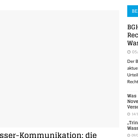
BE
BGH
Rec
Was
05
Der B
aktue
Urtei
Recht
Was 
Nove
Vers
14/
„Tri
Wass
sser-Kommunikation: die
09/