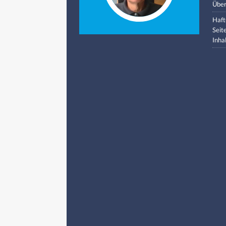
Über
Haft
Seit
Inha