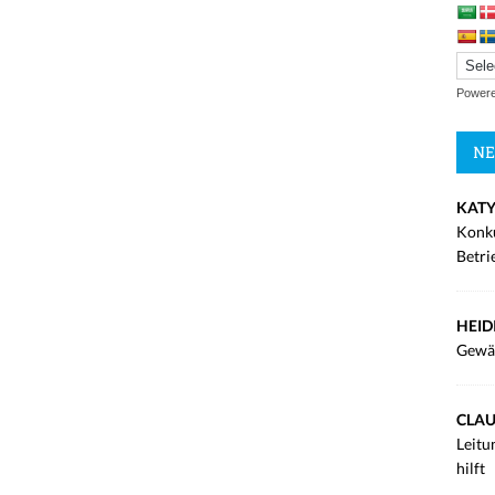
Power
NE
KATY
Konku
Betri
HEID
Gewä
CLAU
Leitu
hilft