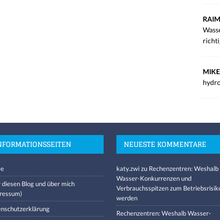
RAIM
Wasse
richt
MIKE
hydro
NFORMATIONSSEITEN
NEUESTE KOMMENTARE
e
katy.zwi
zu
Rechenzentren: Weshalb
Wasser-Konkurrenzen und
 diesen Blog und über mich
Verbrauchsspitzen zum Betriebsrisik
ressum)
werden
nschutzerklärung
Rechenzentren: Weshalb Wasser-