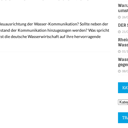
Waru
umst
26/
DER 
 Neuausrichtung der Wasser-Kommunikation? Sollte neben der
genstand der Kommunikation hinzugezogen werden? Was spricht
21/
ist die deutsche Wasserwirtschaft auf ihre hervorragende
Rhei
Wass
01/
Wass
gege
08/
KA
TR