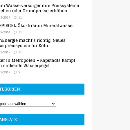
m Wasserversorger ihre Preissysteme
ellen oder Grundpreise erhöhen
03/2019
11
SPIEGEL: Öko-Irrsinn Mineralwasser
09/2014
11
nEnergie macht’s richtig: Neues
erpreissystem für Köln
12/2017
11
er in Metropolen – Kapstadts Kampf
n sinkende Wasserpegel
03/2017
9
TEGORIEN
ANSLATE