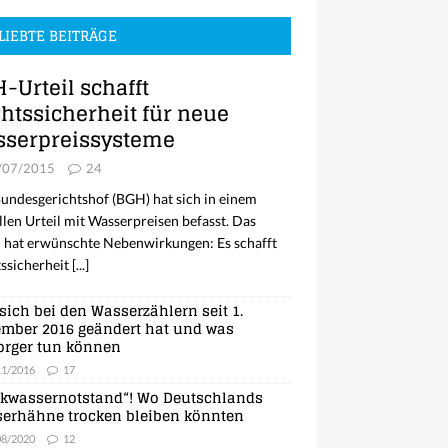
LIEBTE BEITRÄGE
-Urteil schafft
htssicherheit für neue
serpreissysteme
/07/2015
24
undesgerichtshof (BGH) hat sich in einem
llen Urteil mit Wasserpreisen befasst. Das
l hat erwünschte Nebenwirkungen: Es schafft
ssicherheit
[...]
sich bei den Wasserzählern seit 1.
mber 2016 geändert hat und was
orger tun können
11/2016
17
nkwassernotstand“! Wo Deutschlands
erhähne trocken bleiben könnten
08/2020
12