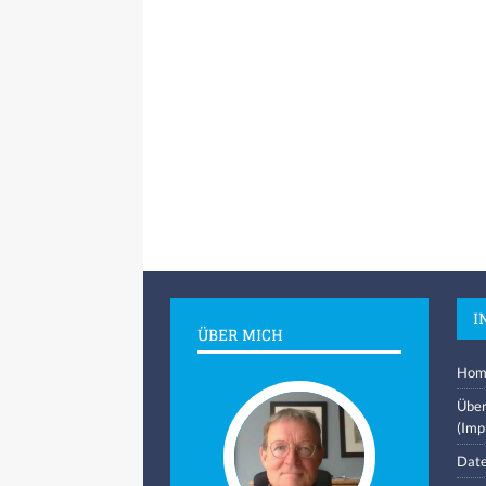
I
ÜBER MICH
Hom
Über
(Imp
Date